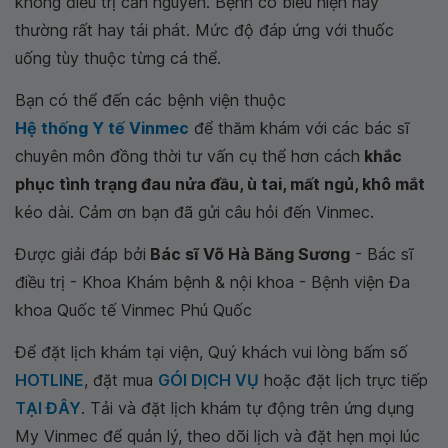
không điều trị căn nguyên. Bệnh có biểu hiện này
thường rất hay tái phát. Mức độ đáp ứng với thuốc
uống tùy thuộc từng cá thể.
Bạn có thể đến các bệnh viện thuộc
Hệ thống Y tế Vinmec
để thăm khám với các bác sĩ
chuyên môn đồng thời tư vấn cụ thể hơn cách
khắc
phục tình trạng đau nửa đầu, ù tai, mất ngủ, khô mắt
kéo dài. Cảm ơn bạn đã gửi câu hỏi đến Vinmec.
Được giải đáp bởi
Bác sĩ Võ Hà Băng Sương
- Bác sĩ
điều trị - Khoa Khám bệnh & nội khoa - Bệnh viện Đa
khoa Quốc tế Vinmec Phú Quốc
Để đặt lịch khám tại viện, Quý khách vui lòng bấm số
HOTLINE
, đặt mua
GÓI DỊCH VỤ
hoặc đặt lịch trực tiếp
TẠI ĐÂY
. Tải và đặt lịch khám tự động trên ứng dụng
My Vinmec để quản lý, theo dõi lịch và đặt hẹn mọi lúc