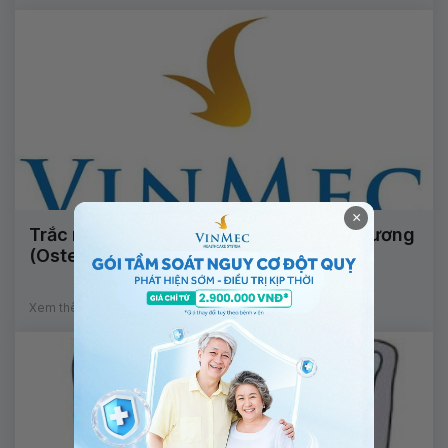
×
Trắc nghiệm: Bạn hiểu gì về y học nắn xương
(Osteopathic Medicine)?
Xem thêm