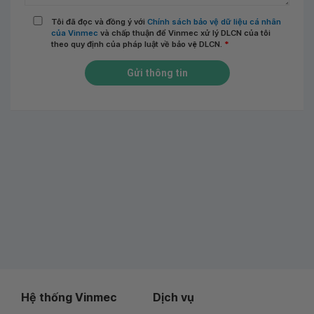
Tôi đã đọc và đồng ý với
Chính sách bảo vệ dữ liệu cá nhân
của Vinmec
và chấp thuận để Vinmec xử lý DLCN của tôi
theo quy định của pháp luật về bảo vệ DLCN.
*
Gửi thông tin
Hệ thống Vinmec
Dịch vụ