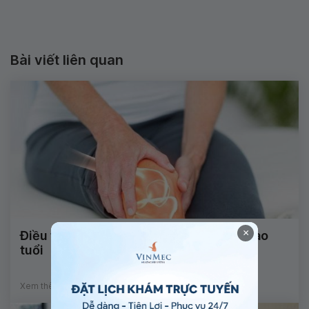
Bài viết liên quan
×
Điều trị đau cơ xương khớp cho người cao
tuổi
Xem thêm