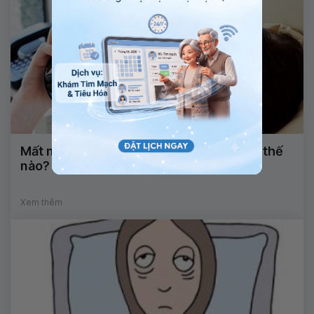
Mất ngủ mãn tính (kinh niên) nguy hiểm thế
nào?
Xem thêm