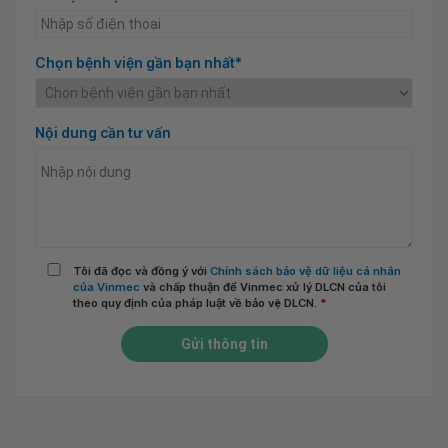
Chọn bệnh viện gần bạn nhất*
Nội dung cần tư vấn
Tôi đã đọc và đồng ý với
Chính sách bảo vệ dữ liệu cá nhân
của Vinmec
và chấp thuận để Vinmec xử lý DLCN của tôi
theo quy định của pháp luật về bảo vệ DLCN.
*
Gửi thông tin