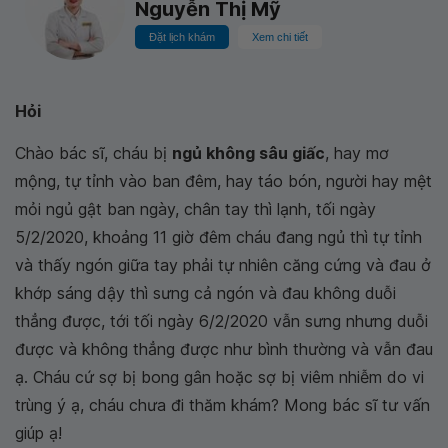
Nguyễn Thị Mỹ
Đặt lịch khám
Xem chi tiết
Hỏi
Chào bác sĩ, cháu bị
ngủ không sâu giấc
, hay mơ
mộng, tự tỉnh vào ban đêm, hay táo bón, người hay mệt
mỏi ngủ gật ban ngày, chân tay thì lạnh, tối ngày
5/2/2020, khoảng 11 giờ đêm cháu đang ngủ thì tự tỉnh
và thấy ngón giữa tay phải tự nhiên căng cứng và đau ở
khớp sáng dậy thì sưng cả ngón và đau không duỗi
thẳng được, tới tối ngày 6/2/2020 vẫn sưng nhưng duỗi
được và không thẳng được như bình thường và vẫn đau
ạ. Cháu cứ sợ bị bong gân hoặc sợ bị viêm nhiễm do vi
trùng ý ạ, cháu chưa đi thăm khám? Mong bác sĩ tư vấn
giúp ạ!