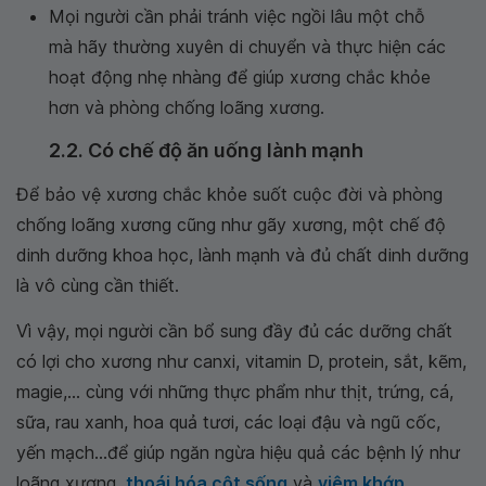
Mọi người cần phải tránh việc ngồi lâu một chỗ
mà hãy thường xuyên di chuyển và thực hiện các
hoạt động nhẹ nhàng để giúp xương chắc khỏe
hơn và phòng chống loãng xương.
2.2. Có chế độ ăn uống lành mạnh
Để bảo vệ xương chắc khỏe suốt cuộc đời và phòng
chống loãng xương cũng như gãy xương, một chế độ
dinh dưỡng khoa học, lành mạnh và đủ chất dinh dưỡng
là vô cùng cần thiết.
Vì vậy, mọi người cần bổ sung đầy đủ các dưỡng chất
có lợi cho xương như canxi, vitamin D, protein, sắt, kẽm,
magie,... cùng với những thực phẩm như thịt, trứng, cá,
sữa, rau xanh, hoa quả tươi, các loại đậu và ngũ cốc,
yến mạch…để giúp ngăn ngừa hiệu quả các bệnh lý như
loãng xương,
thoái hóa cột sống
và
viêm khớp
.