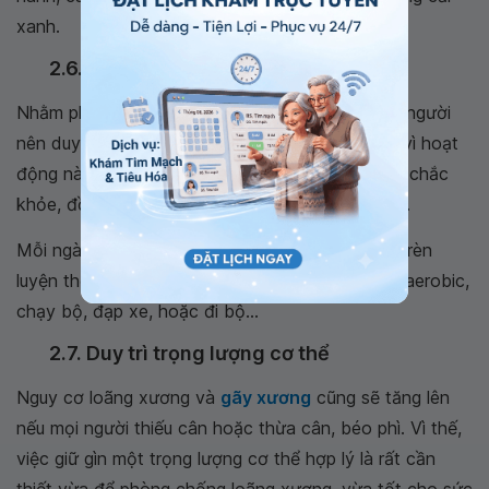
xanh.
2.6. Tập thể dục thường xuyên
Nhằm phòng chống loãng xương khi về già, mọi người
nên duy trì thói quen tập thể dục thường xuyên vì hoạt
động này có khả năng tái tạo và giữ cho xương chắc
khỏe, đồng thời làm chậm quá trình loãng xương.
Mỗi ngày, mọi người nên dành 30 phút cho việc rèn
luyện thể chất thông qua các bài tập như yoga, aerobic,
chạy bộ, đạp xe, hoặc đi bộ…
2.7. Duy trì trọng lượng cơ thể
Nguy cơ loãng xương và
gãy xương
cũng sẽ tăng lên
nếu mọi người thiếu cân hoặc thừa cân, béo phì. Vì thế,
việc giữ gìn một trọng lượng cơ thể hợp lý là rất cần