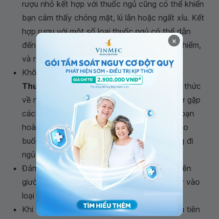
rượu nhỏ kết hợp với thuốc ngủ cũng có thể khiến
bạn cảm thấy chóng mặt, lú lẫn hoặc ngất xỉu. Kết
hợp rượu với một số loại thuốc ngủ có thể dẫn
×
đến tình trạng thở chậm hoặc bất tỉnh nguy hiểm,
và rượu thực sự có thể gây mất ngủ.
Không uống thuốc khi chưa đến giờ đi ngủ:
Thuốc mất ngủ
có thể khiến bạn kém nhận thức
về những gì mình đang làm, làm tăng nguy cơ gặp
các tình huống nguy hiểm. Chờ cho đến khi bạn
hoàn thành tất cả các nhiệm vụ của mình vào
buổi tối, lúc đó mới uống thuốc và lên giường đi
ngủ ngay.
Đảm bảo có thời gian rảnh rỗi để nằm yên trên
giường sau khi bạn uống thuốc (4 - 8 giờ tùy vào
loại thuốc)
Khi thử một loại thuốc mới, hãy dùng liều đầu tiên