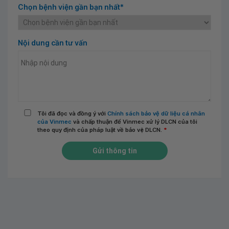
Chọn bệnh viện gần bạn nhất*
Nội dung cần tư vấn
Tôi đã đọc và đồng ý với
Chính sách bảo vệ dữ liệu cá nhân
của Vinmec
và chấp thuận để Vinmec xử lý DLCN của tôi
theo quy định của pháp luật về bảo vệ DLCN.
*
Gửi thông tin