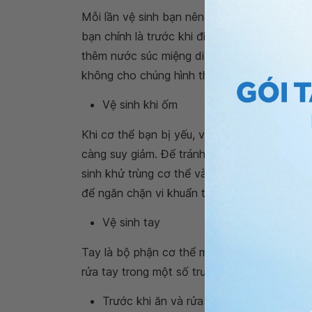
Mỗi lần vệ sinh bạn nên đảm bảo chải răng 2
bạn chính là trước khi đi ngủ và sau khi t
thêm nước súc miệng diệt khuẩn và chỉ tơ n
không cho chúng hình thành cao răng.
Vệ sinh khi ốm
Khi cơ thể bạn bị yếu, vi khuẩn sẽ tăng kh
càng suy giảm. Để tránh vi khuẩn gây bệnh 
sinh khử trùng cơ thể và những vật dụng cá
để ngăn chặn vi khuẩn từ không khí truyền đ
Vệ sinh tay
Tay là bộ phận cơ thể mang đến nhiều vi kh
rửa tay trong một số trường hợp sau:
Trước khi ăn và rửa kỹ với món ăn bằng