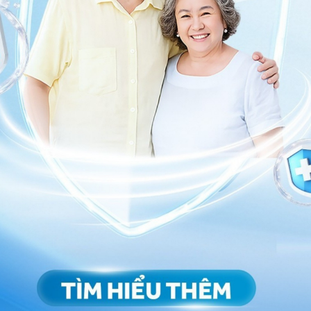
 bám lên tay
 vật’
hòng