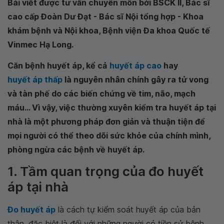
Bài viết được tư vấn chuyên môn bởi BSCK II, Bác sĩ
cao cấp Đoàn Dư Đạt - Bác sĩ Nội tổng hợp - Khoa
khám bệnh và Nội khoa, Bệnh viện Đa khoa Quốc tế
Vinmec Hạ Long.
Căn bệnh huyết áp, kể cả
huyết áp cao
hay
huyết áp thấp
là nguyên nhân chính gây ra tử vong
và tàn phế do các biến chứng về tim, não, mạch
máu... Vì vậy, việc thường xuyên kiểm tra huyết áp tại
nhà là một phương pháp đơn giản và thuận tiện để
mọi người có thể theo dõi sức khỏe của chính mình,
phòng ngừa các bệnh về huyết áp.
1. Tầm quan trọng của đo huyết
áp tại nhà
Đo huyết áp
là cách tự kiểm soát huyết áp của bản
thân, đặc biệt là đối với những người có tiền sử bệnh