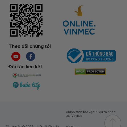
Theo dõi chúng tôi
Đối tác liên kết
Chính sách bảo vệ dữ liệu cá nhân
của Vinmec
Bản quyền © 2026 thuộc về Công ty