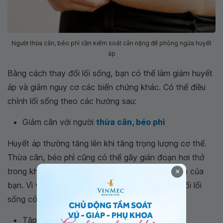
Người thừa cân, béo phì cần kiểm soát cân nặng để phòng ngừa huyết
áp
Bằng cách thay đổi lối sống, bạn có thể làm giảm huyết
áp và giảm nguy cơ các biến chứng khác. Có thể điều
chỉnh lối sống theo các hướng sau:
Giảm cân với người
thừa cân, béo phì
Huyết áp thường tăng lên khi tăng trọng lượng cơ thể.
Thừa cân, béo phì cũng có thể gây gián đoạn hơi thở
trong khi ngủ (sleep apnea) và làm tăng huyết áp của
×
bạn. Vì vậy, giảm cân là một trong những thay đổi lối
sống có hiệu quả nhất để kiểm soát huyết áp.
Tập thể dục thường xuyên