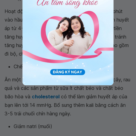
Hoạt động thể chất thường xuyên, ít nhất là 30 phút
vào hầu hết các ngày trong tuần có thể làm giảm huyết
áp từ 4-9 mmHg. Nếu bạn có huyết áp hơi cao (tiền
tăng huyết áp), việc tập thể dục có thể giúp bạn tránh
tăng huyết áp. Các dạng tập thể dục tốt nhất bao gồm
đi bộ, chạy bộ, đi xe đạp, bơi lội hoặc khiêu vũ.
Chế độ ăn uống lành mạnh
Ăn một chế độ ăn giàu ngũ cốc nguyên hạt, trái cây, rau
quả và các sản phẩm từ sữa ít chất béo và chất béo
bão hòa và
c
holesterol
có thể làm giảm huyết áp của
bạn lên tới 14 mmHg. Bổ sung thêm kali bằng cách ăn
3-5 trái chuối chín hàng ngày.
Giảm natri (muối)