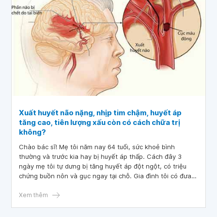
Xuất huyết não nặng, nhịp tim chậm, huyết áp
tăng cao, tiên lượng xấu còn có cách chữa trị
không?
Chào bác sĩ! Mẹ tôi năm nay 64 tuổi, sức khoẻ bình
thường và trước kia hay bị huyết áp thấp. Cách đây 3
ngày mẹ tôi tự dưng bị tăng huyết áp đột ngột, có triệu
chứng buồn nôn và gục ngay tại chỗ. Gia đình tôi có đưa
bà đi cấp cứu thì được chẩn đoán bị xuất huyết não, từ
tuyến huyện lên tuyến tỉnh đều đã chụp CT não, hình ảnh
Xem thêm
chụp cho thấy máu chảy trong não rất nhiều và sâu, tim
chậm và huyết áp tăng, bác sĩ tiên lượng rất nặng không