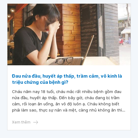
thể phẫu thuật và tỉ lệ tử vong 90%. Gia đình tôi có xin cho
bà về dùng máy thở và y tá chăm sóc tại nhà 2 ngày, sau
đó máy không đáp ứng được vì huyết áp tăng cao liên tục
đến 230. Gia đình quyết định rút máy thở thì 2 ngày nay
bà thở tốt nhưng ho mạnh. Vậy bác sĩ cho em hỏi: “Xuất
huyết não nặng, nhịp tim chậm, huyết áp tăng cao, tiên
lượng xấu còn có cách chữa trị không?”. Cảm ơn bác sĩ đã
tư vấn và giải đáp!
Đau nửa đầu, huyết áp thấp, trầm cảm, vô kinh là
triệu chứng của bệnh gì?
Cháu năm nay 18 tuổi, cháu mắc rất nhiều bệnh gồm đau
nửa đầu, huyết áp thấp. Đến bây giờ, cháu đang bị trầm
cảm, rối loạn ăn uống, ăn vô độ luôn ạ. Cháu không biết
phải làm sao, thực sự nản và mệt, càng nhủ không ăn thì
lại ăn, cháu đang bị vô kinh vì 6 tháng nay cháu đã không
thấy ra kinh rồi. Cháu muốn hỏi là đau nửa đầu, huyết áp
Xem thêm
thấp, trầm cảm, vô kinh là triệu chứng của bệnh gì? Điều trị
thế nào ạ?