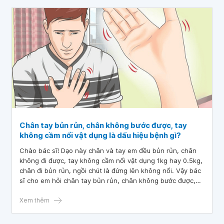
Chân tay bủn rủn, chân không bước được, tay
không cầm nổi vật dụng là dấu hiệu bệnh gì?
Chào bác sĩ! Dạo này chân và tay em đều bủn rủn, chân
không đi được, tay không cầm nổi vật dụng 1kg hay 0.5kg,
chân đi bủn rủn, ngồi chút là đứng lên không nổi. Vậy bác
sĩ cho em hỏi chân tay bủn rủn, chân không bước được,
tay không cầm nổi vật dụng là dấu hiệu bệnh gì? Cảm ơn
bác sĩ tư vấn và giải đáp
Xem thêm