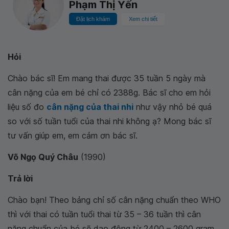
Phạm Thị Yến
Đặt lịch khám
Xem chi tiết
Hỏi
Chào bác sĩ! Em mang thai được 35 tuần 5 ngày mà
cân nặng của em bé chỉ có 2388g. Bác sĩ cho em hỏi
liệu số đo
cân nặng của thai nhi
như vậy nhỏ bé quá
so với số tuần tuổi của thai nhi không ạ? Mong bác sĩ
tư vấn giúp em, em cảm ơn bác sĩ.
Võ Ngọ Quý Châu
(1990)
Trả lời
Chào bạn! Theo bảng chỉ số cân nặng chuẩn theo WHO
thì với thai có tuần tuổi thai từ 35 – 36 tuần thì cân
nặng chuẩn của bé sẽ dao động từ 2400 – 2600 gram.