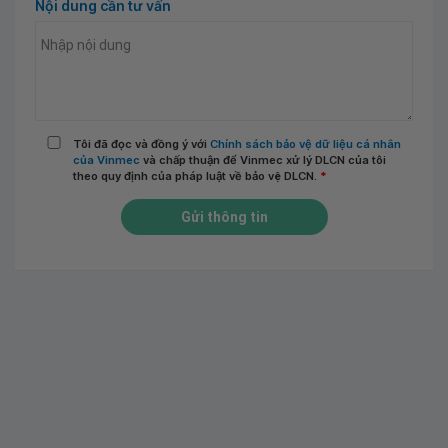
Nội dung cần tư vấn
Tôi đã đọc và đồng ý với
Chính sách bảo vệ dữ liệu cá nhân
của Vinmec
và chấp thuận để Vinmec xử lý DLCN của tôi
theo quy định của pháp luật về bảo vệ DLCN.
*
Gửi thông tin