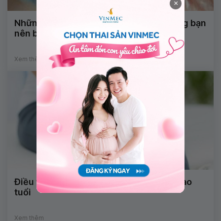
×
Những thông tin về ngân hàng tinh trùng bạn
nên biết
Xem thêm
Điều trị đau cơ xương khớp cho người cao
tuổi
Xem thêm