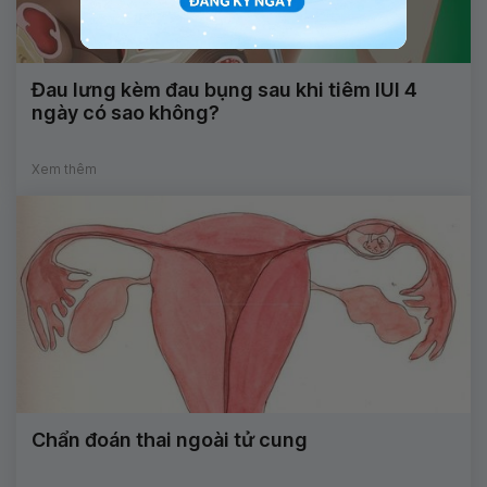
Đau lưng kèm đau bụng sau khi tiêm IUI 4
ngày có sao không?
Xem thêm
Chẩn đoán thai ngoài tử cung