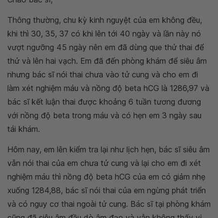
Thông thường, chu kỳ kinh nguyệt của em không đều,
khi thì 30, 35, 37 có khi lên tới 40 ngày và lần này nó
vượt ngưỡng 45 ngày nên em đã dùng que thử thai để
thử và lên hai vạch. Em đã đến phòng khám để siêu âm
nhưng bác sĩ nói thai chưa vào tử cung và cho em đi
làm xét nghiệm máu và nồng độ beta hCG là 1286,97 và
bác sĩ kết luận thai được khoảng 6 tuần tương đương
với nồng độ beta trong máu và có hẹn em 3 ngày sau
tái khám.
Hôm nay, em lên kiểm tra lại như lịch hẹn, bác sĩ siêu âm
vẫn nói thai của em chưa tử cung và lại cho em đi xét
nghiệm máu thì nồng độ beta hCG của em có giảm nhẹ
xuống 1284,88, bác sĩ nói thai của em ngừng phát triển
và có nguy cơ thai ngoài tử cung. Bác sĩ tại phòng khám
cũng đã siêu âm đầu dò âm đạo và vẫn không thấy vị