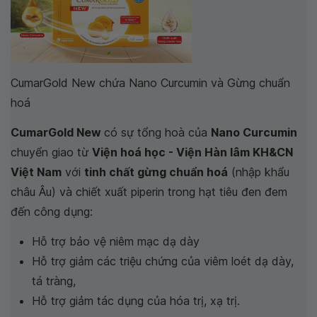
CumarGold New chứa Nano Curcumin và Gừng chuẩn
hoá
CumarGold New
có sự tổng hoà của
Nano Curcumin
chuyển giao từ
Viện hoá học - Viện Hàn lâm KH&CN
Việt Nam
với
tinh chất gừng chuẩn hoá
(nhập khẩu
châu Âu) và chiết xuất piperin trong hạt tiêu đen đem
đến công dụng:
Hỗ trợ bảo vệ niêm mạc dạ dày
Hỗ trợ giảm các triệu chứng của viêm loét dạ dày,
tá tràng,
Hỗ trợ giảm tác dụng của hóa trị, xạ trị.