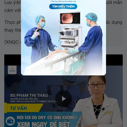
Lưu ý:không nên dùng cho phụ nữ mang thai, người mẫn
cảm với bất cứ thành phần nào của sản phẩm.
Thực phẩm này không phải là thuốc, không có tác dụng
thay thế thuốc chữa bệnh
(XNQC số: 00996/2019/ATTP-XNQC)