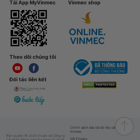
Tải App MyVinmec
Vinmec shop
Theo dõi chúng tôi
Đối tác liên kết
Chính sách bảo vệ dữ liệu cá nhân của
Vinmec
Bản quyền © 2026 thuộc về Công ty
GR Privacy
Cổ phần Bệnh viện Đa khoa Quốc tế