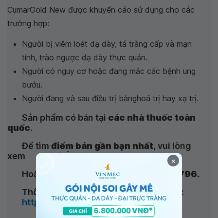
CumarGold New được khuyến cáo sử dụng cho các
trường hợp:
Người bị viêm loét dạ dày, tá tràng cấp và mạn
tính, trào ngược dạ dày thực quản.
Người có nguy cơ hoặc đang mắc các bệnh ung
bướu.
Người đang và sau điều trị bằnghoá trị hay xạ trị.
Sản phẩm có bán tại
các nhà thuốc toàn
quốc
.
Để tìm
điểm bán gần bạn nhất
, vui lòng
xem
TẠI ĐÂY
.
×
Hoặc gọi tổng đài (miễn cước)
18001796.
Thông tin chi tiết về sản phẩm xem tại:
https://cumargold.vn/