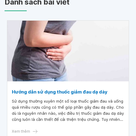
Danh sách bài viết
Hướng dẫn sử dụng thuốc giảm đau dạ dày
Sử dụng thường xuyên một số loại thuốc giảm đau và uống
quá nhiều rượu cũng có thể góp phần gây đau dạ dày. Cho
dù là nguyên nhân nào, việc điều trị thuốc giảm đau dạ dày
cũng luôn là cần thiết để cải thiện triệu chứng. Tuy nhiên,
để điều trị đạt được hiệu quả cao, người bệnh cần biết các
hướng dẫn sử dụng thuốc giảm đau dạ dày theo từng
Xem thêm