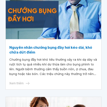
Nguyên nhân chướng bụng đầy hơi kéo dài, khó
chữa dứt điểm
Chướng bụng đầy hơi khó tiêu thường xảy ra khi dạ dày và
ruột tích tụ quá nhiều khí dư thừa làm cho bụng phình to
lên. Người bệnh thường cảm thấy buồn nôn, ợ chua, đau
bụng hoặc táo bón. Các triệu chứng này thường trở nên
trầm trọng hơn sau khi ăn uống. Cùng tìm hiểu thông tin
chi tiết về tình trạng này trong bài viết sau nhé.
Xem thêm