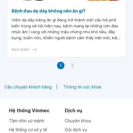
Bệnh đau dạ dày không nên ăn gì?
Viêm dạ dày kiêng ăn gì đang trở thành một câu hỏi phổ
biến trong xã hội hiện nay, bệnh mang lại những cơn đau
nhức âm ỉ cùng với những triệu chứng như khó tiêu, đầy
bụng, buồn nôn, khiến người bệnh cảm thấy mệt mỏi, kiệt
sức. Một trong những yếu tố quan trọng góp phần vào sự
gia tăng của căn bệnh này là chế độ ăn uống hàng ngày.
Xem thêm
Hiểu rõ việc nên kiêng ăn gì đóng vai trò quan trọng trong
việc cải thiện tình trạng của bệnh đau dạ dày.
1
2
Câu chuyện khách hàng
Thông tin sức khỏe
Hệ thống Vinmec
Dịch vụ
Tầm nhìn sứ mệnh
Chuyên khoa
Hệ thống cơ sở y tế
Gói dịch vụ