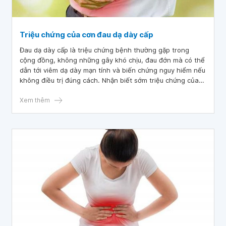
Triệu chứng của cơn đau dạ dày cấp
Đau dạ dày cấp là triệu chứng bệnh thường gặp trong
cộng đồng, không những gây khó chịu, đau đớn mà có thể
dẫn tới viêm dạ dày mạn tính và biến chứng nguy hiểm nếu
không điều trị đúng cách. Nhận biết sớm triệu chứng của
cơn đau dạ dày cấp và xử lý kịp thời giúp người bệnh bảo
vệ sức khỏe, ngăn ngừa biến chứng.
Xem thêm