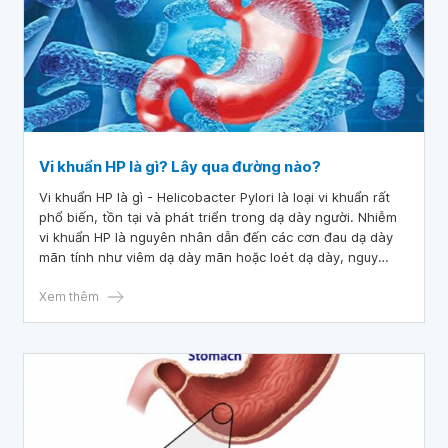
Vi khuẩn HP là gì? Lây qua đường nào?
Vi khuẩn HP là gì - Helicobacter Pylori là loại vi khuẩn rất
phổ biến, tồn tại và phát triển trong dạ dày người. Nhiễm
vi khuẩn HP là nguyên nhân dẫn đến các cơn đau dạ dày
mãn tính như viêm dạ dày mãn hoặc loét dạ dày, nguy
hiểm hơn là ung thư dạ dày. Hãy cùng tìm hiểu sâu hơn về
các vấn đề liên quan đến vi khuẩn HP như dạ dày HP có lây
Xem thêm
không qua bài viết này.