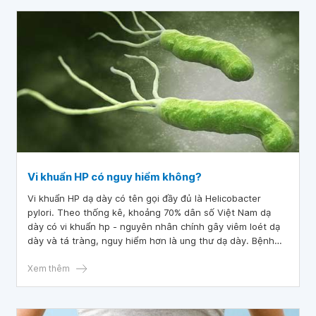
Vi khuẩn HP có nguy hiểm không?
Vi khuẩn HP dạ dày có tên gọi đầy đủ là Helicobacter
pylori. Theo thống kê, khoảng 70% dân số Việt Nam dạ
dày có vi khuẩn hp - nguyên nhân chính gây viêm loét dạ
dày và tá tràng, nguy hiểm hơn là ung thư dạ dày. Bệnh
nhân cần được chẩn đoán và điều trị trước khi bệnh tiến
triển nghiêm trọng.
Xem thêm