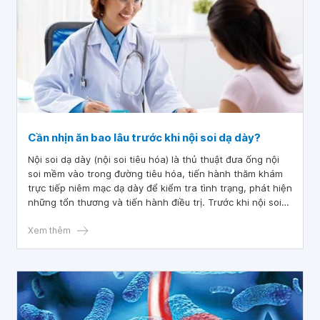
Cần nhịn ăn bao lâu trước khi nội soi dạ dày?
Nội soi dạ dày (nội soi tiêu hóa) là thủ thuật đưa ống nội
soi mềm vào trong đường tiêu hóa, tiến hành thăm khám
trực tiếp niêm mạc dạ dày để kiểm tra tình trạng, phát hiện
những tổn thương và tiến hành điều trị. Trước khi nội soi
dạ dày cần nhịn ăn để đảm bảo an toàn và tăng hiệu quả
quan sát. Vậy cần nhịn ăn bao lâu trước khi nội soi dạ dày?
Xem thêm
Những lưu ý khi nội soi dạ dày là gì?