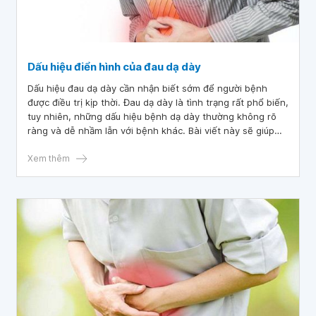
Dấu hiệu điển hình của đau dạ dày
Dấu hiệu đau dạ dày cần nhận biết sớm để người bệnh
được điều trị kịp thời. Đau dạ dày là tình trạng rất phổ biến,
tuy nhiên, những dấu hiệu bệnh dạ dày thường không rõ
ràng và dễ nhầm lẫn với bệnh khác. Bài viết này sẽ giúp
chúng ta hiểu rõ hơn về những dấu hiệu bệnh dạ dày và
cách giảm tình trạng.
Xem thêm