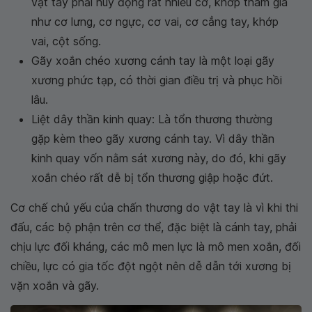
vật tay phải huy động rất nhiều cơ, khớp tham gia
như cơ lưng, cơ ngực, cơ vai, cơ cẳng tay, khớp
vai, cột sống.
Gãy xoắn chéo xương cánh tay là một loại gãy
xương phức tạp, có thời gian điều trị và phục hồi
lâu.
Liệt dây thần kinh quay: Là tổn thương thường
gặp kèm theo gãy xương cánh tay. Vì dây thần
kinh quay vốn nằm sát xương này, do đó, khi gãy
xoắn chéo rất dễ bị tổn thương giập hoặc đứt.
Cơ chế chủ yếu của chấn thương do vật tay là vì khi thi
đấu, các bộ phận trên cơ thể, đặc biệt là cánh tay, phải
chịu lực đối kháng, các mô men lực là mô men xoắn, đối
chiều, lực có gia tốc đột ngột nên dễ dẫn tới xương bị
vặn xoắn và gãy.