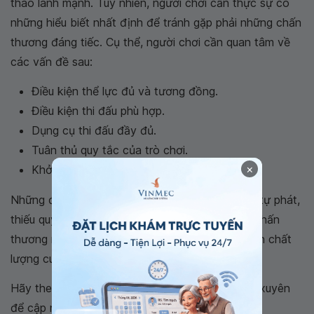
thao lành mạnh. Tuy nhiên, người chơi cần thực sự có
những hiểu biết nhất định để tránh gặp phải những chấn
thương đáng tiếc. Cụ thể, người chơi cần quan tâm về
các vấn đề sau:
Điều kiện thể lực đủ và tương đồng.
Điều kiện thi đấu phù hợp.
Dụng cụ thi đấu đầy đủ.
Tuân thủ quy tắc của trò chơi.
×
Khởi động kỹ trước khi chơi.
Những điều nên trên sẽ giúp hạn chế tối đa tính tự phát,
thiếu quy tắc và có thể đem lại những nguy cơ chấn
thương nặng không thể hồi phục, ảnh hưởng đến chất
lượng cuộc sống của người bệnh.
Hãy theo dõi trang web:
Vinmec.com
thường xuyên
để cập nhật nhiều thông tin hữu ích khác.