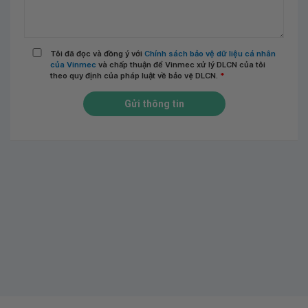
Tôi đã đọc và đồng ý với
Chính sách bảo vệ dữ liệu cá nhân
của Vinmec
và chấp thuận để Vinmec xử lý DLCN của tôi
theo quy định của pháp luật về bảo vệ DLCN.
*
Gửi thông tin