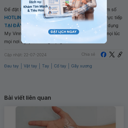
Để đặt lịch khám tại viện, Quý khách vui lòng bấm số
HOTLINE
, đặt mua
GÓI DỊCH VỤ
hoặc đặt lịch trực tiếp
TẠI ĐÂY
. Tải và đặt lịch khám tự động trên ứng dụng
My Vinmec để quản lý, theo dõi lịch và đặt hẹn mọi lúc
mọi nơi ngay trên ứng dụng.
Chia sẻ
Cập nhật: 22-07-2024
Đau tay
Vật tay
Tay
Cổ tay
Gãy xương
Bài viết liên quan