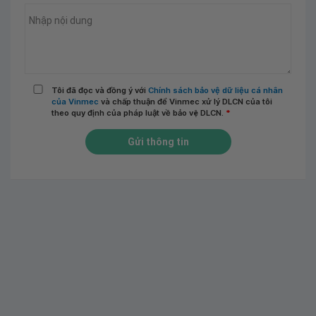
Tôi đã đọc và đồng ý với
Chính sách bảo vệ dữ liệu cá nhân
của Vinmec
và chấp thuận để Vinmec xử lý DLCN của tôi
theo quy định của pháp luật về bảo vệ DLCN.
*
Gửi thông tin