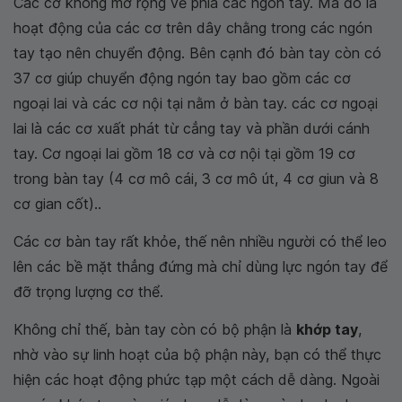
Các cơ không mở rộng về phía các ngón tay. Mà đó là
hoạt động của các cơ trên dây chằng trong các ngón
tay tạo nên chuyển động. Bên cạnh đó bàn tay còn có
37 cơ giúp chuyển động ngón tay bao gồm các cơ
ngoại lai và các cơ nội tại nằm ở bàn tay. các cơ ngoại
lai là các cơ xuất phát từ cẳng tay và phần dưới cánh
tay. Cơ ngoại lai gồm 18 cơ và cơ nội tại gồm 19 cơ
trong bàn tay (4 cơ mô cái, 3 cơ mô út, 4 cơ giun và 8
cơ gian cốt)..
Các cơ bàn tay rất khỏe, thế nên nhiều người có thể leo
lên các bề mặt thẳng đứng mà chỉ dùng lực ngón tay để
đỡ trọng lượng cơ thể.
Không chỉ thế, bàn tay còn có bộ phận là
khớp tay
,
nhờ vào sự linh hoạt của bộ phận này, bạn có thể thực
hiện các hoạt động phức tạp một cách dễ dàng. Ngoài