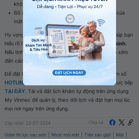
khô mắt
Bổ sung Omega 3,6,9 để trợ giúp hoạt động của
mắt
Hy vọng những thông tin trong bài viết trên đã giúp bạn
hiểu rõ hơn về tình trạng
nhức mỏi mắt sau khi sinh.
Nếu tình trạng nhức mỏi kéo dài, người bệnh nên sớm
đến các trung tâm y tế để thăm khám và điều trị.
Để đặt lịch khám tại viện, Quý khách vui lòng bấm số
HOTLINE
, đặt mua
GÓI DỊCH VỤ
hoặc đặt lịch trực tiếp
TẠI ĐÂY
. Tải và đặt lịch khám tự động trên ứng dụng
My Vinmec để quản lý, theo dõi lịch và đặt hẹn mọi lúc
mọi nơi ngay trên ứng dụng.
Chia sẻ
Cập nhật: 22-07-2024
Giảm thị lực sau sinh
Nhức mỏi mắt
Tiền sản giật
Mắt