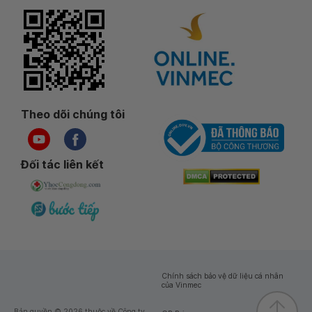
Theo dõi chúng tôi
Đối tác liên kết
Chính sách bảo vệ dữ liệu cá nhân
của Vinmec
Bản quyền © 2026 thuộc về Công ty