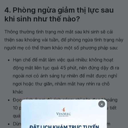
4. Phòng ngừa giảm thị lực sau
khi sinh như thế nào?
Thông thường tình trạng mờ mắt sau khi sinh sẽ cải
thiện sau khoảng vài tuần, để phòng ngừa tình trạng này
người mẹ có thể tham khảo một số phương pháp sau:
Hạn chế để mắt làm việc quá nhiều: không hoạt
động mắt liên tục quá 45 phút, nên đứng dậy đi ra
ngoài nơi có ánh sáng tự nhiên để mắt được nghỉ
ngơi hoặc thư giãn, nhắm mắt hay nhìn ra chỗ
khác
Đọc sách ở nơi đủ ánh sáng: chỉ nên đọc khoảng
×
10 phút rồi tạm nghỉ một lúc để không bị điều tiết
quá lâu
Dùng thuốc nhỏ mắt để làm sạch và tránh làm