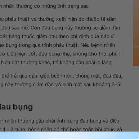
nh nhân thường có những tình trạng sau:
au phẫu thuật và thường xuất hiện do thuốc tê dần
n đau sau mổ. Cơn đau bụng này thường sẽ giảm dần
oát bằng thuốc giảm đau theo chỉ định của bác sĩ.
o bụng trong quá trình phẫu thuật. Nếu bệnh nhân
có biểu hiện sốt, đau bụng nhẹ, không khó thở, phân
hiệu bất thường khác, thì không cần phải lo lắng.
 thể trải qua cảm giác buồn nôn, chóng mặt, đau đầu,
 chứng này thường giảm dần và biến mất sau khoảng 3-5
 đau bụng
nh nhân thường gặp phải tình trạng đau bụng và điều
g 1 - 3 tuần, bệnh nhân có thể hoàn toàn hồi phục và
c độ phục hồi có thể khác nhau đối với mỗi người.