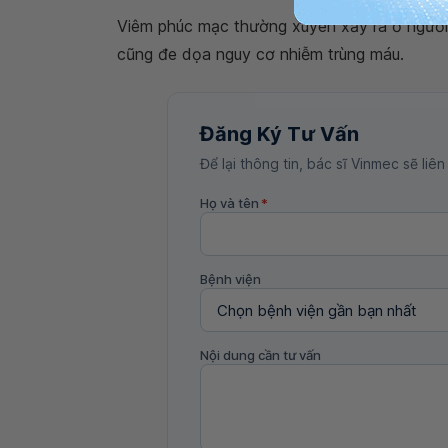
Viêm phúc mạc thường xuyên xảy ra ở người 
cũng đe dọa nguy cơ nhiễm trùng máu.
Đăng Ký Tư Vấn
Để lại thông tin, bác sĩ Vinmec sẽ liên
Họ và tên
*
Bệnh viện
Nội dung cần tư vấn