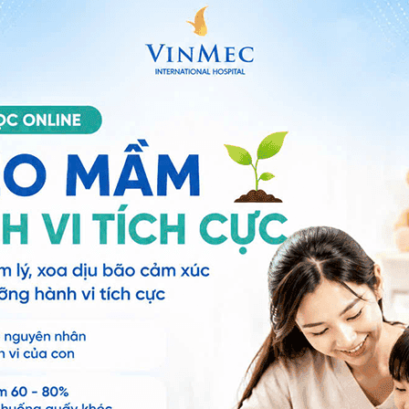
 của cơ thể với quá trình can thiệp. Tuy nhiên, mức độ
 thương nào nghiêm trọng không?
 lưng nhưng không có ho, sốt, hoặc không có biểu
ó thể yên tâm. Sau phẫu thuật, việc vận động sớm
chứng như liệt ruột và viêm phổi, cũng như giúp bệnh
ường được phép ăn uống bình thường sau khoảng 6-8
huốc giảm đau để giúp bệnh nhân cảm thấy thoải mái
 do sử dụng khí CO2 đưa vào ổ bụng trong quá trình
n chứng sau mổ nội soi viêm ruột thừa như viêm vết
 gian điều trị.
 nội soi viêm ruột thừa
như sau, hãy gọi cấp cứu,