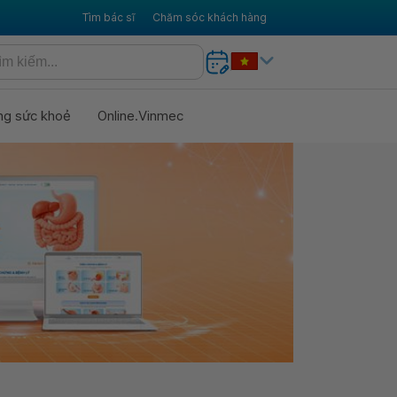
Tìm bác sĩ
Chăm sóc khách hàng
ng sức khoẻ
Online.Vinmec