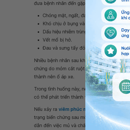
đưa bệnh nhân đến gặp bác sĩ để được kiểm tr
Chóng mặt, ngất, đau ngực nghiêm trọng
Khó chịu ở bụng và không thể uống nướ
Dấu hiệu nhiễm trùng như vết mổ sưng 
Vết mổ bị hở.
Đau và sưng tấy đỏ ở háng, đùi và bắp 
Nhiều bệnh nhân sau khi xuất viện có thể gặ
chứng do mỏm cắt ruột thừa bị tổn thương ng
thành nên ổ áp xe.
Trong tình huống này, nếu việc nhập viện v
có thể phát triển thành viêm nhiễm phúc mạ
Nếu xảy ra
viêm phúc mạc
, bệnh nhân sẽ cầ
trạng biến chứng sau mổ nội soi viêm ruột th
dẫn đến việc mủ và chất lỏng tràn vào ổ bụ