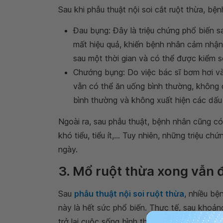
Sau khi phẫu thuật nội soi cắt ruột thừa, bệ
Đau bụng: Đây là triệu chứng phổ biến s
mất hiệu quả, khiến bệnh nhân cảm nhậ
sau một thời gian và có thể được kiểm s
Chướng bụng: Do việc bác sĩ bơm hơi và
vẫn có thể ăn uống bình thường, không 
bình thường và không xuất hiện các dấu 
Ngoài ra, sau phẫu thuật, bệnh nhân cũng có
khó tiểu, tiểu ít,... Tuy nhiên, những triệu
ngày.
3. Mổ ruột thừa xong vẫn
Sau
phẫu thuật nội soi ruột thừa
, nhiều bệ
này là hết sức phổ biến. Thực tế, sau khoản
trở lại cuộc sống bình thường, tuy nhiên, tố