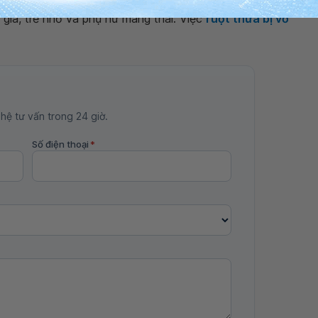
già, trẻ nhỏ và phụ nữ mang thai. Việc
ruột thừa bị vỡ
 hệ tư vấn trong 24 giờ.
Số điện thoại
*