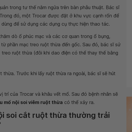
uản trong tư thế nằm ngửa trên bàn phẫu thuật. Bác sĩ
 Trong đó, một Trocar được đặt ở khu vực cạnh rốn để
ại dùng để sử dụng các dụng cụ thực hiện thao tác.
sẽ thăm dò ổ phúc mạc và các cơ quan trong ổ bụng,
a từ phần mạc treo ruột thừa đến gốc. Sau đó, bác sĩ sử
treo ruột thừa (đôi khi dao điện có thể thay thế bằng
 thừa. Trước khi lấy ruột thừa ra ngoài, bác sĩ sẽ hút
 vị trí của Trocar và khâu vết mổ. Sau đó bệnh nhân sẽ
u mổ nội soi viêm ruột thừa
có thể xảy ra.
i soi cắt ruột thừa thường trải
?