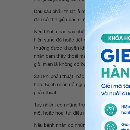
Đau sau phẫu thuật là một phản ứng tự nhiên
đau có thể giúp bác sĩ đánh giá liệu có tổn
Nếu bệnh nhân sau phẫu thuật cảm thấy đau
hiện sưng đỏ hoặc tiết dịch từ vết mổ, họ c
thường được khuyến khích để tránh các biến 
nhân cảm thấy thoải mái hơn. Bệnh nhân th
giờ, miễn là không có buồn nôn và nôn.
Sau khi phẫu thuật, bác sĩ sẽ kê một loại t
hơn. Bệnh nhân có nguy cơ đau ở vai về sau
phẫu thuật.
Tuy nhiên, có những trường hợp gặp phải biế
mổ, hoặc hoại tử, điều này có thể kéo dài thời
Nếu bệnh nhân có những
biến chứng sau mổ