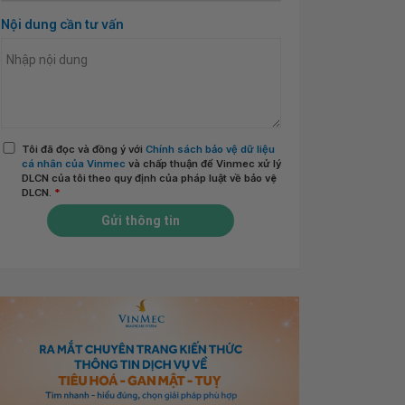
Nội dung cần tư vấn
Tôi đã đọc và đồng ý với
Chính sách bảo vệ dữ liệu
cá nhân của Vinmec
và chấp thuận để Vinmec xử lý
DLCN của tôi theo quy định của pháp luật về bảo vệ
DLCN.
*
Gửi thông tin