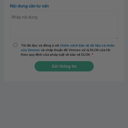
Nội dung cần tư vấn
Tôi đã đọc và đồng ý với
Chính sách bảo vệ dữ liệu cá nhân
của Vinmec
và chấp thuận để Vinmec xử lý DLCN của tôi
theo quy định của pháp luật về bảo vệ DLCN.
*
Gửi thông tin