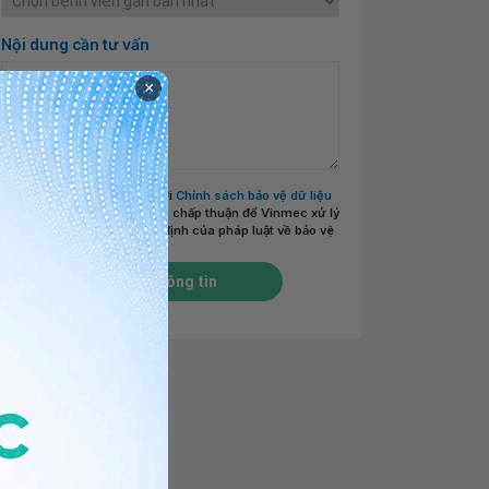
Nội dung cần tư vấn
×
Tôi đã đọc và đồng ý với
Chính sách bảo vệ dữ liệu
cá nhân của Vinmec
và chấp thuận để Vinmec xử lý
DLCN của tôi theo quy định của pháp luật về bảo vệ
DLCN.
*
Gửi thông tin