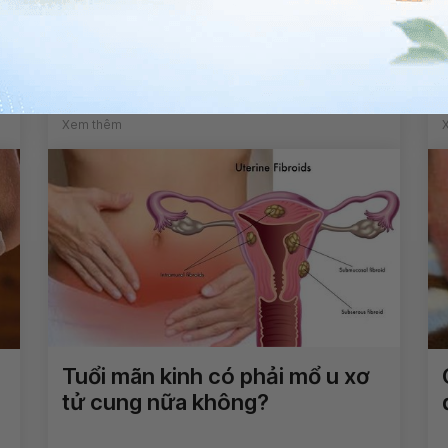
Bé gái 10 tuổi có kinh nguyệt
đầu tiên màu nâu nên đi khám
không?
Xem thêm
Tuổi mãn kinh có phải mổ u xơ
tử cung nữa không?