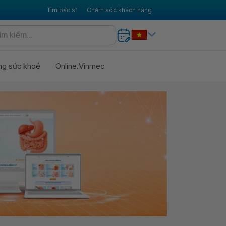
Tìm bác sĩ
Chăm sóc khách hàng
ng sức khoẻ
Online.Vinmec