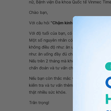
nữ, Bệnh viện Đa khoa Quốc tế Vinmec Times
Chào bạn,
Với câu hỏi
“Chậm kinh 1 tháng có sao khô
Với độ tuổi của bạn, có thể
kinh nguyệt
chư
Một số nguyên nhân có thể gây rối loạn kinh
không điều độ như: ăn uống kém, mất ngủ, ng
như: ăn uống đầy đủ chất dinh dưỡng, ngủ đủ
Nếu trên 2 tháng mà không thấy có kinh ng
chẩn đoán và tư vấn chi tiết.
Nếu bạn còn thắc mắc về
chậm kinh
, bạn 
kiểm tra và tư vấn thêm bạn nhé. Cảm ơn bạ
thật nhiều sức khỏe.
Trân trọng!