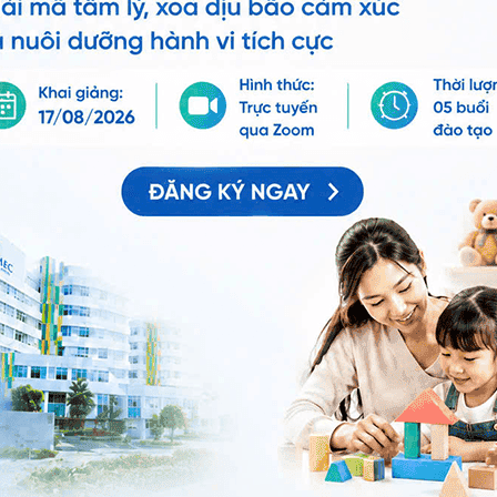
ng bấm số
HOTLINE
, đặt mua
GÓI DỊCH VỤ
hoặc đặt
 tự động trên ứng dụng My Vinmec để quản lý, theo dõi
g dụng.
Chia sẻ
nA
Trễ kinh