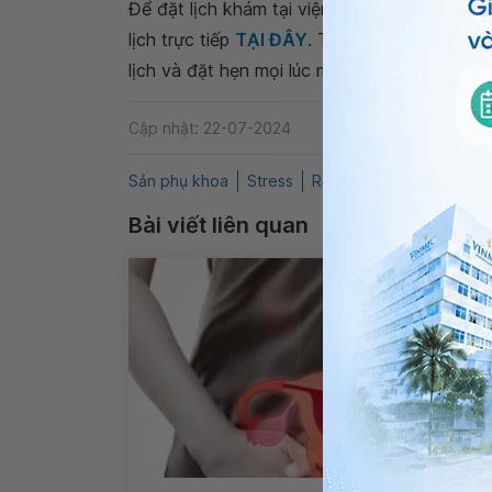
Để đặt lịch khám tại viện, Quý khách vui lò
lịch trực tiếp
TẠI ĐÂY
. Tải và đặt lịch khám
lịch và đặt hẹn mọi lúc mọi nơi ngay trên ứn
Cập nhật: 22-07-2024
Sản phụ khoa
Stress
Rối loạn kinh nguyệt
Q
Bài viết liên quan