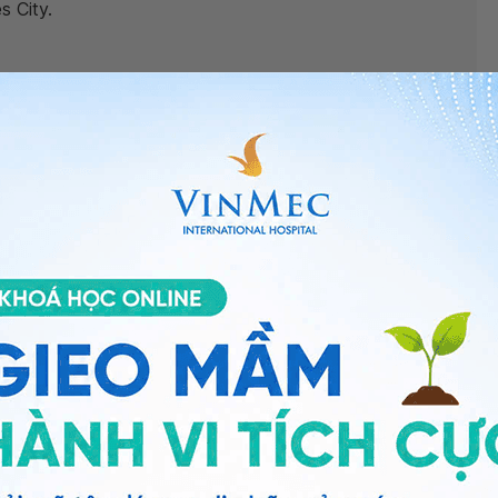
 City.
ng?”,
bác sĩ xin giải đáp như sau:
a đều, hay bị rối loạn: kinh ít, kinh thưa hoặc rong kin...
 nguyệt như: stress, căng thẳng kéo dài, sinh hoạt
ủ không đủ giấc... Do đó, bạn nên thay đổi lối sống
 giấc, đúng giờ, gạt bỏ những stress trong cuộc sống.
uyệt, bạn cần thăm khám bác sĩ chuyên khoa để được
có thể đến bệnh viện thuộc
Hệ thống Y tế Vinmec
để
n đã tin tưởng và gửi câu hỏi đến Vinmec. Chúc bạn có