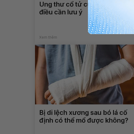
Ung thư cổ tử cung và những
điều cần lưu ý
Xem thêm
Bị di lệch xương sau bó lá cố
định có thể mổ được không?