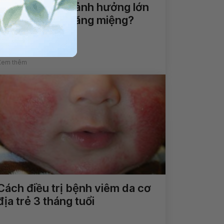
Rối loạn tâm lý ảnh hưởng lớn
đến sức khỏe răng miệng?
Xem thêm
Cách điều trị bệnh viêm da cơ
địa trẻ 3 tháng tuổi