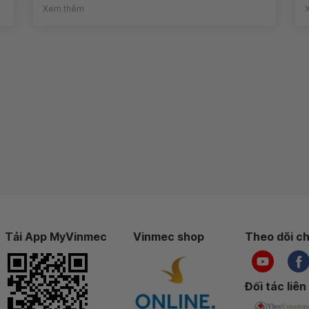
Xem thêm
Tải App MyVinmec
Vinmec shop
Theo dõi ch
Đối tác liên