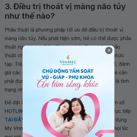
3. Điều trị thoát vị màng não tủy
như thế nào?
Phẫu thuật là phương pháp tối ưu để điều trị thoát vị
màng não tủy. Nếu phát hiện sớm, trẻ có thể được phẫu
thuật ngay trong 24h đầu sau sinh. Tuy nhiên, phẫu
×
thuật cho trẻ bị thoát vị màng não tủy vô cùng phức
tạp. Trẻ bệnh cần được chuẩn bị rất kỹ trước mổ, đánh
giá các mức độ tổn thương thần kinh. Sau mổ, trẻ cần
phải được theo dõi sát các biến chứng, đặc biệt là tình
trạng nhiễm trùng.
Để đặt lịch khám tại viện, Quý khách vui lòng bấm số
HOTLINE
, đặt mua
GÓI DỊCH VỤ
hoặc đặt lịch trực tiếp
TẠI ĐÂY
. Tải và đặt lịch khám tự động trên ứng dụng
My Vinmec để quản lý, theo dõi lịch và đặt hẹn mọi lúc
mọi nơi ngay trên ứng dụng.