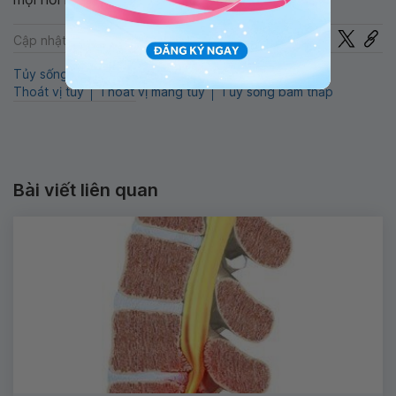
Chia sẻ
Cập nhật: 22-07-2024
Tủy sống
Thoát vị màng não tủy
Thần kinh
Thoát vị tủy
Thoát vị màng tủy
Tủy sống bám thấp
Bài viết liên quan