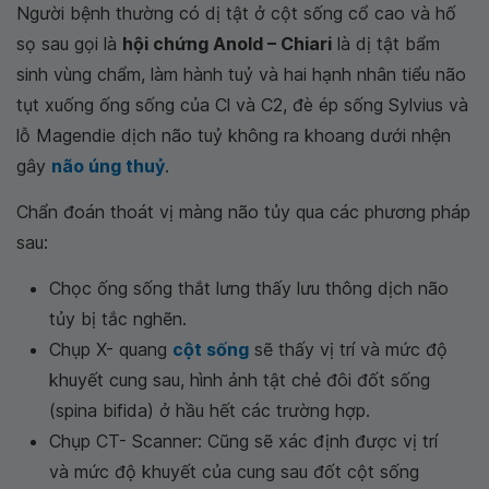
Người bệnh thường có dị tật ở cột sống cổ cao và hố
sọ sau gọi là
hội chứng Anold – Chiari
là dị tật bẩm
sinh vùng chẩm, làm hành tuỷ và hai hạnh nhân tiểu não
tụt xuống ống sống của Cl và C2, đè ép sống Sylvius và
lỗ Magendie dịch não tuỷ không ra khoang dưới nhện
gây
não úng thuỷ
.
Chẩn đoán thoát vị màng não tủy qua các phương pháp
sau:
Chọc ống sống thắt lưng thấy lưu thông dịch não
tủy bị tắc nghẽn.
Chụp X- quang
cột sống
sẽ thấy vị trí và mức độ
khuyết cung sau, hình ảnh tật chẻ đôi đốt sống
(spina bifida) ở hầu hết các trường hợp.
Chụp CT- Scanner: Cũng sẽ xác định được vị trí
và mức độ khuyết của cung sau đốt cột sống