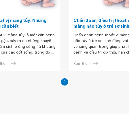
át vị màng tủy: Những
Chẩn đoán, điều trị thoát 
 cần biết
màng não tủy ở trẻ sơ sin
t vị màng tủy là một căn bệnh
Chẩn đoán bệnh thoát vị màn
 gặp, xảy ra do những khuyết
não tủy ở trẻ sơ sinh đóng vai 
bẩm sinh ở ống sống (là khoang
vô cùng quan trọng giúp phát 
 của các đốt sống, trong đó có
bệnh và điều trị kịp thời, hạn 
 tủy sống và các rễ thần kinh)
các biến chứng nguy hiểm mà
trẻ. Thoát vị màng não tủy là
thêm
gây ra ở trẻ.
Xem thêm
tình trạng bệnh lý nặng, gây
hoặc rối loạn chức năng thần
, ảnh hưởng đến ngoại hình,
1
 hoạt thường ngày và tiềm ẩn
u nguy cơ sức khỏe ở người
.