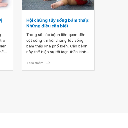
vị
Hội chứng tủy sống bám thấp:
h
Những điều cần biết
g
Trong số các bệnh liên quan đến
trò
cột sống thì hội chứng tủy sống
hiện
bám thấp khá phổ biến. Căn bệnh
chế
này thể hiện sự rối loạn thần kinh
 bệnh
do tủy sống bị dính lại với các vùng
da xung quanh, hạn chế sự chuyển
Xem thêm
động của tủy sống trong cột sống
của người bệnh