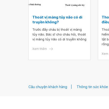
Thoát vị màng tủy não có di
Tho
truyền không?
điều
Trước đây cháu bị thoát vị màng
Thoá
tủy não. Bác sĩ cho cháu hỏi, thoát
hiếm
vị màng tủy não có di truyền không
tật 
rỗng
Xem thêm
chứa
của 
Xem 
một 
mất 
kinh
sinh
nhiề
bệnh
Câu chuyện khách hàng
Thông tin sức khỏe