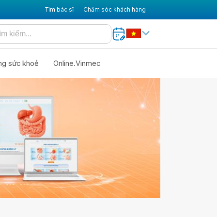
Tìm bác sĩ
Chăm sóc khách hàng
ng sức khoẻ
Online.Vinmec