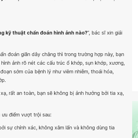
g kỹ thuật chẩn đoán hình ảnh nào?
”, bác sĩ xin giải
hẩn đoán giãn dây chằng thì trong trường hợp này, bạn
 hình ảnh rõ nét các cấu trúc ổ khớp, sụn khớp, xương,
 đoạn sớm của bệnh lý như viêm nhiễm, thoái hóa,
ớp.
ạ, rất an toàn, bạn sẽ không bị ảnh hưởng bởi tia xạ,
ưu điểm vượt trội sau:
ởi sự chính xác, không xâm lấn và không dùng tia