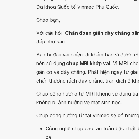
Đa khoa Quốc tế Vinmec Phú Quốc.
Chào bạn,
Với câu hỏi “
Chẩn đoán giãn dây chằng bằn
đáp như sau:
Bạn bị đau vai nhiều, đi khám bác sĩ được c
nên sử dụng
chụp MRI khớp vai
. Vì MRI cho
gân cơ và dây chằng. Phát hiện ngay từ giai
chấn thương rách dây chằng, tràn dịch ổ kh
Chụp cộng hưởng từ MRI không sử dụng tia x
không bị ảnh hưởng về mặt sinh học.
Chụp cộng hưởng từ tại Vinmec sẽ có những 
Công nghệ chụp cao, an toàn bậc nhất b
xạ.