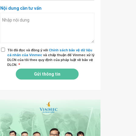
Nội dung cần tư vấn
Tôi đã đọc và đồng ý với
Chính sách bảo vệ dữ liệu
cá nhân của Vinmec
và chấp thuận để Vinmec xử lý
DLCN của tôi theo quy định của pháp luật về bảo vệ
DLCN.
*
Gửi thông tin