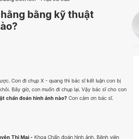
chằng bằng kỹ thuật
nào?
ược. Con đi chụp X - quang thì bác sĩ kết luận con bị
hỏi. Bây giờ, con muốn đi chụp lại. Vậy bác sĩ cho con
ật chẩn đoán hình ảnh nào?
Con cảm ơn bác sĩ.
yễn Thị Mai -
Khoa Chẩn đoán hình ảnh, Bệnh viện