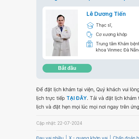
Lê Dương Tiến
Thạc sĩ,
Cơ xương khớp
Trung tâm Khám bệnh
khoa Vinmec Đà Nẵn
Bắt đầu
Để đặt lịch khám tại viện, Quý khách vui lò
lịch trực tiếp
TẠI ĐÂY
. Tải và đặt lịch khám
lịch và đặt hẹn mọi lúc mọi nơi ngay trên ứn
Cập nhật: 22-07-2024
Đau vai nhiều
X - quang khớp vai
Chẩn đoán h