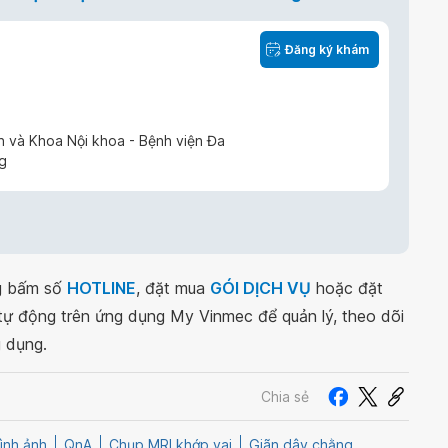
Đăng ký khám
 và Khoa Nội khoa - Bệnh viện Đa
g
ng bấm số
HOTLINE
, đặt mua
GÓI DỊCH VỤ
hoặc đặt
 tự động trên ứng dụng My Vinmec để quản lý, theo dõi
g dụng.
Chia sẻ
ình ảnh
QnA
Chụp MRI khớp vai
Giãn dây chằng