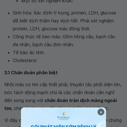
Một số xét nghiệm khác:
Sinh hóa: Xác định tỉ trọng, protein, LDH, glucose
để biết dịch thấm hay dịch tiết. Phải xét nghiệm
protein, LDH, glucose máu đồng thời.
Công thức tế bào máu: Gồm hồng cầu, bạch cầu
đa nhân, bạch cầu đơn nhân.
Tế bào ác tính.
Cholesterol
3.1 Chẩn đoán phân biệt
Nhồi máu cơ tim cấp thất phải, thuyên tắc phổi diện lớn,
bóc tách động mạch chủ là các chẩn đoán cần nghĩ
đến song song với
chẩn đoán tràn dịch màng ngoài
tim
, chèn ép tim cho đến khi có thể loại trừ được.
×
Vì đây đều là các bệnh lý tim mạch cấp tính, biến chứng