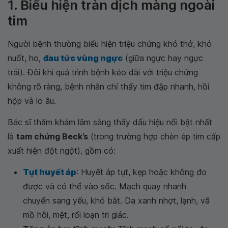
1. Biểu hiện tràn dịch màng ngoài
tim
Người bệnh thường biểu hiện triệu chứng khó thở, khó
nuốt, ho,
đau tức vùng ngực
(giữa ngực hay ngực
trái). Đôi khi quá trình bệnh kéo dài với triệu chứng
không rõ ràng, bệnh nhân chỉ thấy tim đập nhanh, hồi
hộp và lo âu.
Bác sĩ thăm khám lâm sàng thấy dấu hiệu nổi bật nhất
là
tam chứng Beck’s
(trong trường hợp chèn ép tim cấp
xuất hiện đột ngột), gồm có:
Tụt huyết áp
: Huyết áp tụt, kẹp hoặc không đo
được và có thể vào sốc. Mạch quay nhanh
chuyển sang yếu, khó bắt. Da xanh nhợt, lạnh, vã
mồ hôi, mệt, rối loạn tri giác.