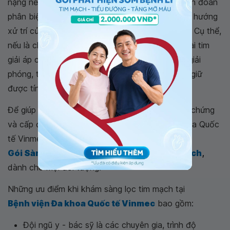
nặng nề, đe dọa tính mạng người bệnh, việc chẩn đoán
phân biệt cần nhanh chóng đặt ra. Hơn thế nữa, hướng
xử trí của từng bệnh cũng hoàn toàn khác nhau. Cụ thể,
nếu là chèn ép tim, chỉ cần chọc dịch màng ngoài tim
giải áp cấp cứu tại giường, các buồng tim được giải
phóng, tình trạng sốc sẽ nhanh chóng phục hồi, giữ
được tính mạng cho người bệnh.
Để giúp người bệnh xác định nguyên nhân, biến chứng
và cấp độ tràn dịch màng tim, Bệnh viện Đa khoa Quốc
tế Vinmec hiện có
Gói Sàng lọc tim mạch - Khám cơ bản tim mạch
,
dành cho mọi đối tượng.
Những ưu điểm khi khám sàng lọc tim mạch tại
Bệnh viện Đa khoa Quốc tế Vinmec
bao gồm:
Đội ngũ y - bác sỹ là các chuyên gia, trình độ