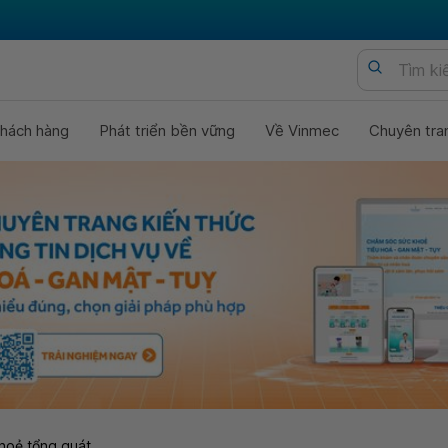
hách hàng
Phát triển bền vững
Về Vinmec
Chuyên tra
hoẻ tổng quát