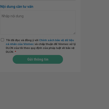
Nội dung cần tư vấn
Tôi đã đọc và đồng ý với
Chính sách bảo vệ dữ liệu
cá nhân của Vinmec
và chấp thuận để Vinmec xử lý
DLCN của tôi theo quy định của pháp luật về bảo vệ
DLCN.
*
Gửi thông tin