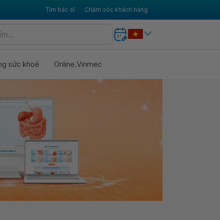
Tìm bác sĩ
Chăm sóc khách hàng
ng sức khoẻ
Online.Vinmec