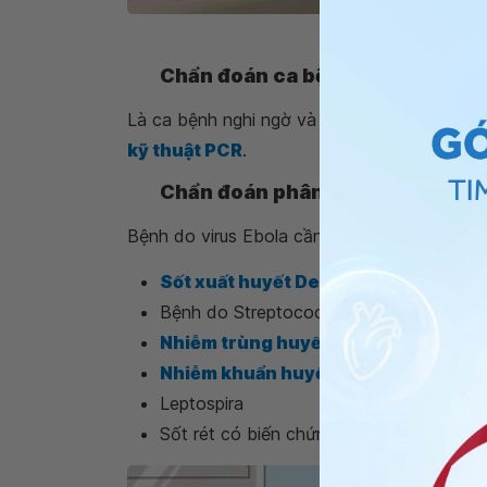
Chẩn đoán bệnh do virus
Chẩn đoán ca bệnh xác định:
Là ca bệnh nghi ngờ và được khẳng định bằn
kỹ thuật PCR
.
Chẩn đoán phân biệt:
Bệnh do virus Ebola cần phải phân biệt với 
Sốt xuất huyết Dengue
Bệnh do Streptococcus suis
Nhiễm trùng huyết do não mô cầu
Nhiễm khuẩn huyết
và sốc nhiễm khu
Leptospira
Sốt rét có biến chứng