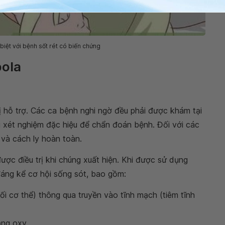
iệt với bệnh sốt rét có biến chứng
bola
trị hỗ trợ. Các ca bệnh nghi ngờ đều phải được khám tại
i xét nghiệm đặc hiệu để chẩn đoán bệnh. Đối với các
 và cách ly hoàn toàn.
ược điều trị khi chúng xuất hiện. Khi được sử dụng
đáng kể cơ hội sống sót, bao gồm:
ối cơ thể) thông qua truyền vào tĩnh mạch (tiêm tĩnh
rạng oxy