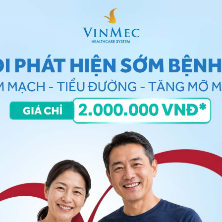
 Ebola thông qua triệu chứng mắc phải
g xét nghiệm phát hiện gene của virus Ebola bằng
các bệnh khác như:
ẩn