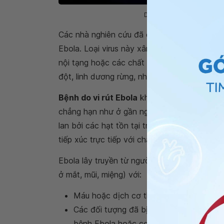
Dơi ăn quả thuộc họ Pteropo
Các nhà nghiên cứu đã chỉ ra rằng, dơi ăn qu
Ebola. Loại virus này xâm nhập vào cơ thể co
nội tạng hoặc các chất dịch cơ thể khác của
đột, linh dương rừng, nhím bị bệnh hoặc đã 
Bệnh do vi rút Ebola
không lây truyền qua k
chẳng hạn như ở gần người bị nhiễm bệnh. 
lan bởi các hạt tồn tại trong không khí sau 
tiếp xúc trực tiếp với chất dịch cơ thể của 
Ebola lây truyền từ người sang người thông 
ở mắt, mũi, miệng) với:
Máu hoặc dịch cơ thể của người bị bệnh
Các đối tượng đã bị nhiễm chất dịch cơ
bệnh Ebola hoặc cơ thể của một người c