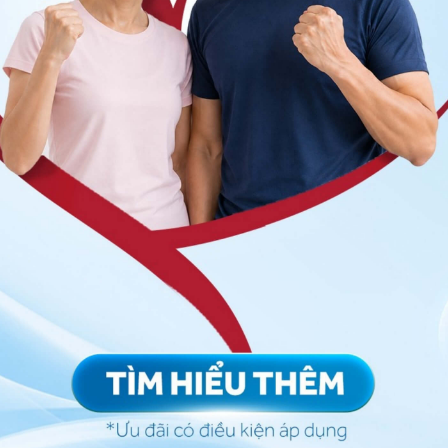
g, kim tiêm và thiết bị y tế) bị nhiễm chất dịch cơ
vì EVD.
phục từ EVD (thông qua quan hệ tình dục bằng miệng,
tại trong một số chất dịch cơ thể (bao gồm cả tinh
VD, ngay cả khi họ không còn có triệu chứng bệnh
rị cho các bệnh nhân bị nghi ngờ hoặc đã nhiễm Ebola
gần gũi với bệnh nhân, đặc biệt, khả năng bị lây nhiễm
 kiểm soát nhiễm trùng không được thực hiện nghiêm
ua các nghi lễ chôn cất liên quan trực tiếp đến cơ thể
cứ lúc nào từ người sang người miễn là trong máu của
ị nhiễm Ebola cấp tính và đã được điều trị khỏi bệnh