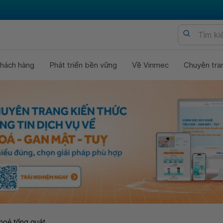
hách hàng
Phát triển bền vững
Về Vinmec
Chuyên tra
hoẻ tổng quát