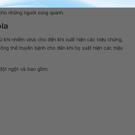
rong các chất lỏng và mô liên quan đến thai kỳ. Điều
 cho những người xung quanh.
ola
ừ khi nhiễm virus cho đến khi xuất hiện các triệu chứng,
hông thể truyền bệnh cho đến khi họ xuất hiện các triệu
đột ngột và bao gồm: