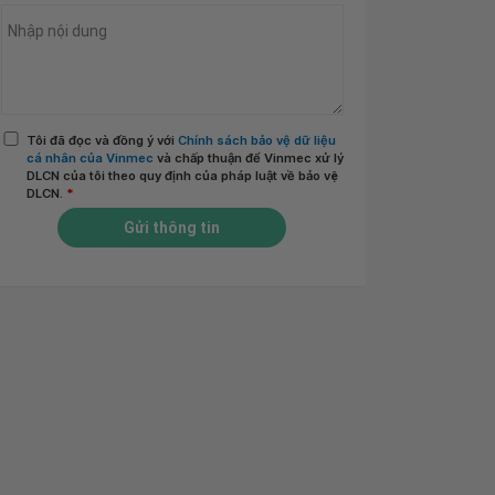
Tôi đã đọc và đồng ý với
Chính sách bảo vệ dữ liệu
cá nhân của Vinmec
và chấp thuận để Vinmec xử lý
DLCN của tôi theo quy định của pháp luật về bảo vệ
DLCN.
*
Gửi thông tin