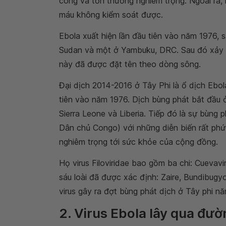
công và tổn thương nghiêm trọng. Ngoài ra,
máu không kiểm soát được.
Ebola xuất hiện lần đầu tiên vào năm 1976,
Sudan và một ở Yambuku, DRC. Sau đó xảy ra
này đã được đặt tên theo dòng sông.
Đại dịch 2014-2016 ở Tây Phi là ổ dịch Ebola
tiên vào năm 1976. Dịch bùng phát bắt đầu ở 
Sierra Leone và Liberia. Tiếp đó là sự bùn
Dân chủ Congo) với những diễn biến rất phức
nghiêm trọng tới sức khỏe của cộng đồng.
Họ virus Filoviridae bao gồm ba chi: Cuevavir
sáu loài đã được xác định: Zaire, Bundibugyo
virus gây ra đợt bùng phát dịch ở Tây phi nă
2. Virus Ebola lây qua đư