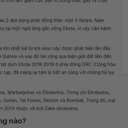
 nó còn làm giảm các yếu tố đông máu, gây ra chảy
 sau 2 đợt bùng phát đồng thời- một ở Nzara, Nam
 tại một ngôi làng gần sông Ebola, vì vậy căn bệnh
 lớn nhất kể từ khi virus này được phát hiện lần đầu
Guinea và sau đó lan rộng qua biên giới đất liền đến
g phát dịch Ebola 2018-2019 ở phía đông DRC (Cộng hòa
 tạp, đã mang lại tâm lý bất an cùng với những hệ lụy
us, Marburgvirus và Ebolavirus. Trong chi Ebolavirus,
, Sudan, Taï Forest, Reston và Bombali. Trong đó, loại
m 2014 thuộc về loài Zaire ebolavirus.
ờng nào?