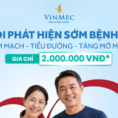
didae là vật chủ tự nhiên của virus Ebola
ả thuộc họ Pteropodidae là vật chủ tự nhiên của virus
n người thông qua tiếp xúc gần gũi với máu, dịch tiết,
 động vật bị nhiễm bệnh như dơi ăn quả, tinh tinh, khỉ
chết.
hông khí và không lây lan qua tiếp xúc thông thường,
Không giống như các bệnh về đường hô hấp, có thể lây
khi người nhiễm bệnh ho hoặc hắt hơi, Ebola lây lan qua
người mắc bệnh.
qua tiếp xúc trực tiếp (qua da trầy xước hoặc niêm mạc
 hoặc đã chết vì Ebola
 thể (như máu, phân, chất nôn) từ một người mắc
hết vì Ebola.