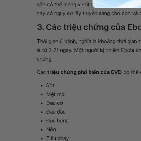
vẫn có thể mang vi-rút trong sữa mẹ, hoặc t
này có nguy cơ lây truyền sang cho con và
3. Các triệu chứng của Eb
Thời gian ủ bệnh, nghĩa là khoảng thời gian t
là từ 2-21 ngày. Một người bị nhiễm Ebola k
chứng.
Các
triệu chứng phổ biến của EVD
có thể 
Sốt
Mệt mỏi
Đau cơ
Đau đầu
Đau họng
Nôn
Tiêu chảy