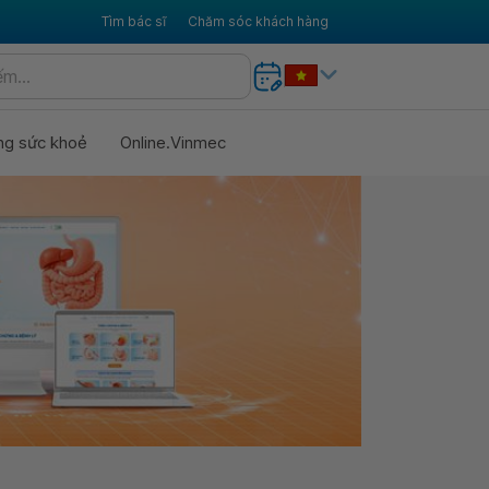
Tìm bác sĩ
Chăm sóc khách hàng
ng sức khoẻ
Online.Vinmec