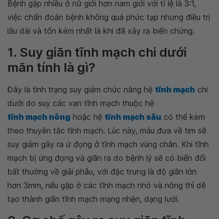
Bệnh gặp nhiều ở nữ giới hơn nam giới với tỉ lệ là 3:1,
việc chẩn đoán bệnh không quá phức tạp nhưng điều trị
lâu dài và tốn kém nhất là khi đã xảy ra biến chứng.
1. Suy giãn tĩnh mạch chi dưới
mãn tính là gì?
Đây là tình trạng suy giảm chức năng hệ
tĩnh mạch
chi
dưới do suy các van tĩnh mạch thuộc hệ
tĩnh mạch nông
hoặc hệ
tĩnh mạch sâu
có thể kèm
theo thuyên tắc tĩnh mạch. Lúc này, máu đưa về tim sẽ
suy giảm gây ra ứ đọng ở tĩnh mạch vùng chân. Khi tĩnh
mạch bị ứng đọng và giãn ra do bệnh lý sẽ có biến đổi
bất thường về giải phẫu, với đặc trưng là độ giãn lớn
hơn 3mm, nếu gặp ở các tĩnh mạch nhỏ và nông thì dễ
tạo thành giãn tĩnh mạch mạng nhện, dạng lưới.