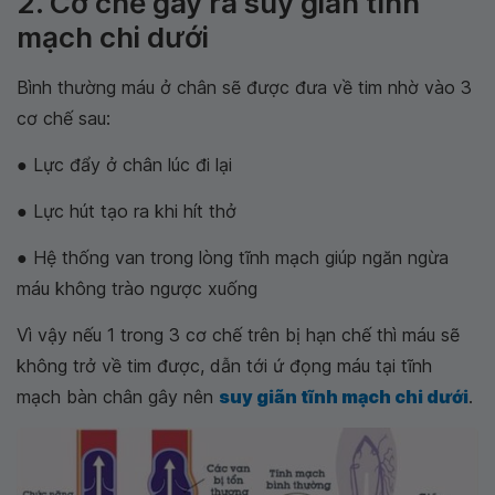
2. Cơ chế gây ra suy giãn tĩnh
mạch chi dưới
Bình thường máu ở chân sẽ được đưa về tim nhờ vào 3
cơ chế sau:
● Lực đẩy ở chân lúc đi lại
● Lực hút tạo ra khi hít thở
● Hệ thống van trong lòng tĩnh mạch giúp ngăn ngừa
máu không trào ngược xuống
Vì vậy nếu 1 trong 3 cơ chế trên bị hạn chế thì máu sẽ
không trở về tim được, dẫn tới ứ đọng máu tại tĩnh
mạch bàn chân gây nên
suy giãn tĩnh mạch chi dưới
.