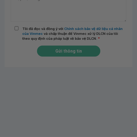
Tôi đã đọc và đồng ý với
Chính sách bảo vệ dữ liệu cá nhân
của Vinmec
và chấp thuận để Vinmec xử lý DLCN của tôi
theo quy định của pháp luật về bảo vệ DLCN.
*
Gửi thông tin