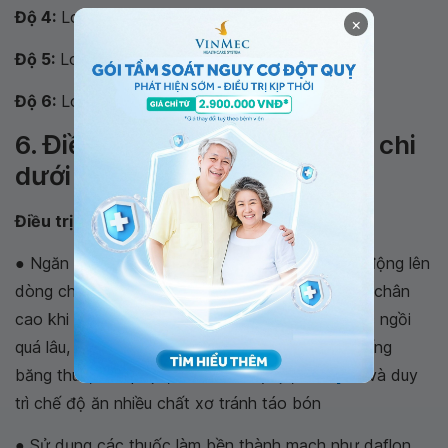
Độ 4:
Loạn dưỡng da.
×
Độ 5:
Loạn dưỡng da và có sẹo loét đã lành.
Độ 6:
Loạn dưỡng da và loét tiến triển.
6. Điều trị suy giãn tĩnh mạch chi
dưới mãn tính như thế nào?
Điều trị nội khoa:
● Ngăn chặn sự trào ngược và làm các lực tác động lên
dòng chảy của tĩnh mạch được tốt hơn như: để chân
cao khi nghỉ ngơi, tập cơ mạnh, tránh đứng hoặc ngồi
quá lâu, mang tất thun hoặc cuốn chân bằng miếng
băng thun, vớ áp lực, tránh các dị tật,
béo phì
và duy
trì chế độ ăn nhiều chất xơ tránh táo bón
● Sử dụng các thuốc làm bền thành mạch như daflon,