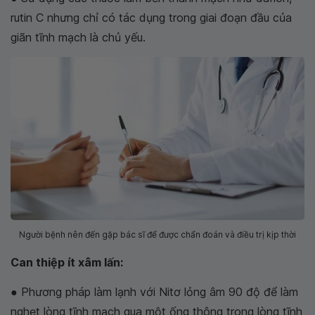
rutin C nhưng chỉ có tác dụng trong giai đoạn đầu của
giãn tĩnh mạch là chủ yếu.
Người bệnh nên đến gặp bác sĩ để được chẩn đoán và điều trị kịp thời
Can thiệp ít xâm lấn:
● Phương pháp làm lạnh với Nitơ lỏng âm 90 độ để làm
nghẹt lòng tĩnh mạch qua một ống thông trong lòng tĩnh