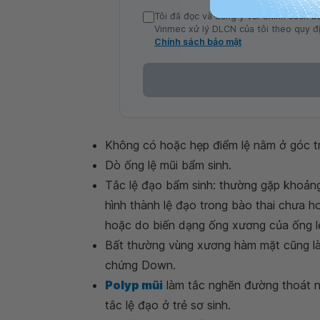
Tôi đã đọc và đồng ý với Chính sách b
Vinmec xử lý DLCN của tôi theo quy đị
Chính sách bảo mật
Không có hoặc hẹp điểm lệ nằm ở góc tr
Dò ống lệ mũi bẩm sinh.
Tắc lệ đạo bẩm sinh: thường gặp khoảng
hình thành lệ đạo trong bào thai chưa h
hoặc do biến dạng ống xương của ống l
Bất thường vùng xương hàm mặt cũng làm
chứng Down.
Polyp mũi
làm tắc nghẽn đường thoát n
tắc lệ đạo ở trẻ sơ sinh.