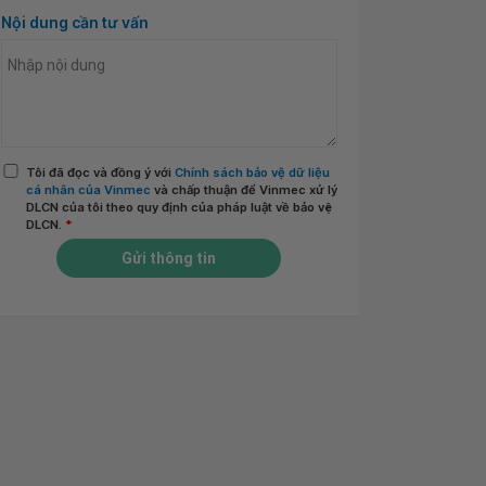
Nội dung cần tư vấn
Tôi đã đọc và đồng ý với
Chính sách bảo vệ dữ liệu
cá nhân của Vinmec
và chấp thuận để Vinmec xử lý
DLCN của tôi theo quy định của pháp luật về bảo vệ
DLCN.
*
Gửi thông tin