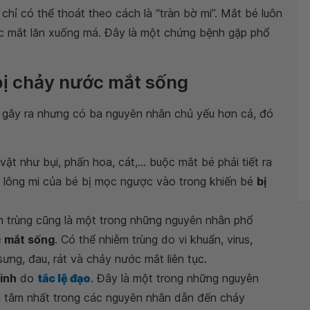
 chỉ có thể thoát theo cách là “tràn bờ mi”. Mắt bé luôn
ớc mắt lăn xuống má. Đây là một chứng bệnh gặp phổ
bị chảy nước mắt sống
 gây ra nhưng có ba nguyên nhân chủ yếu hơn cả, đó
ật như bụi, phấn hoa, cát,... buộc mắt bé phải tiết ra
ay lông mi của bé bị mọc ngược vào trong khiến bé
bị
ễm trùng cũng là một trong những nguyên nhân phổ
c mắt sống
. Có thể nhiễm trùng do vi khuẩn, virus,
ưng, đau, rát và chảy nước mắt liên tục.
inh
do
tắc lệ đạo
. Đây là một trong những nguyên
 tâm nhất trong các nguyên nhân dẫn đến chảy