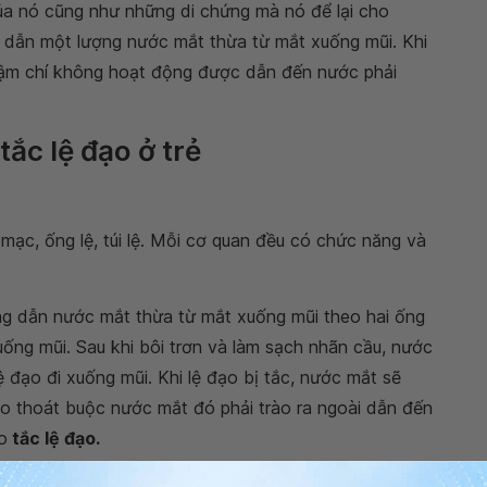
a nó cũng như những di chứng mà nó để lại cho
à dẫn một lượng nước mắt thừa từ mắt xuống mũi. Khi
thậm chí không hoạt động được dẫn đến nước phải
ắc lệ đạo ở trẻ
 mạc, ống lệ, túi lệ. Mỗi cơ quan đều có chức năng và
ng dẫn nước mắt thừa từ mắt xuống mũi theo hai ống
uống mũi. Sau khi bôi trơn và làm sạch nhãn cầu, nước
 đạo đi xuống mũi. Khi lệ đạo bị tắc, nước mắt sẽ
o thoát buộc nước mắt đó phải trào ra ngoài dẫn đến
o
tắc lệ đạo.