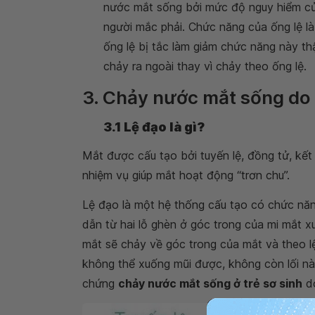
nước mắt sống bởi mức độ nguy hiểm củ
người mắc phải. Chức năng của ống lệ l
ống lệ bị tắc làm giảm chức năng này 
chảy ra ngoài thay vì chảy theo ống lệ.
3. Chảy nước mắt sống do t
3.1 Lệ đạo là gì?
Mắt được cấu tạo bởi tuyến lệ, đồng tử, kết
nhiệm vụ giúp mắt hoạt động “trơn chu”.
Lệ đạo là một hệ thống cấu tạo có chức nă
dẫn từ hai lỗ ghèn ở góc trong của mi mắt x
mắt sẽ chảy về góc trong của mắt và theo lệ
không thể xuống mũi được, không còn lối nà
chứng
chảy nước mắt sống ở trẻ sơ sinh
d