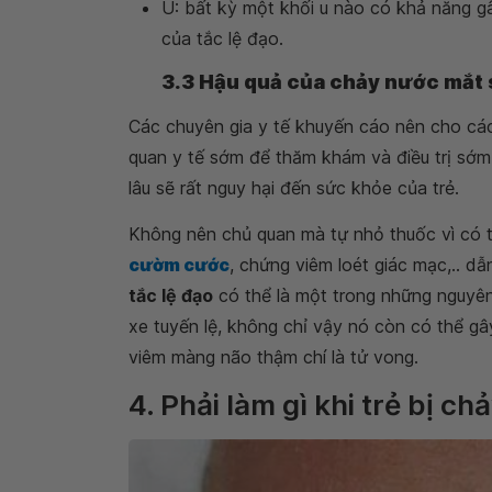
U: bất kỳ một khối u nào có khả năng 
của tắc lệ đạo.
3.3 Hậu quả của chảy nước mắt s
Các chuyên gia y tế khuyến cáo nên cho cá
quan y tế sớm để thăm khám và điều trị sớm
lâu sẽ rất nguy hại đến sức khỏe của trẻ.
Không nên chủ quan mà tự nhỏ thuốc vì có 
cườm cước
, chứng viêm loét giác mạc,.. d
tắc lệ đạo
có thể là một trong những nguyên
xe tuyến lệ, không chỉ vậy nó còn có thể g
viêm màng não thậm chí là tử vong.
4. Phải làm gì khi trẻ bị 