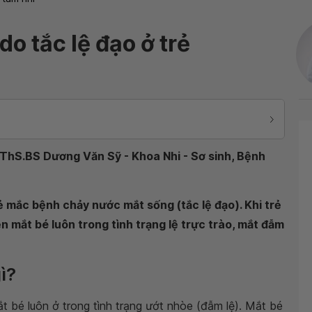
o tắc lệ đạo ở trẻ
ThS.BS Dương Văn Sỹ - Khoa Nhi - Sơ sinh, Bệnh
ẻ mắc bệnh chảy nước mắt sống (tắc lệ đạo). Khi trẻ
n mắt bé luôn trong tình trạng lệ trực trào, mắt đẫm
ì?
ắt bé luôn ở trong tình trạng ướt nhòe (đẫm lệ). Mắt bé