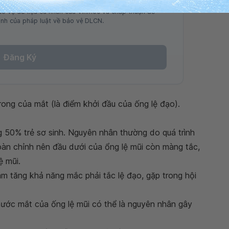
ảo vệ dữ liệu cá nhân của Vinmec và chấp thuận để
nh của pháp luật về bảo vệ DLCN.
Đăng Ký
ong của mắt (là điểm khởi đầu của ống lệ đạo).
 50% trẻ sơ sinh. Nguyên nhân thường do quá trình
oàn chỉnh nên đầu dưới của ổng lệ mũi còn màng tắc,
ệ mũi.
 tăng khả năng mắc phải tắc lệ đạo, gặp trong hội
ước mắt của ống lệ mũi có thể là nguyên nhân gây