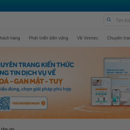
hách hàng
Phát triển bền vững
Về Vinmec
Chuyên tra
 tâm nhi