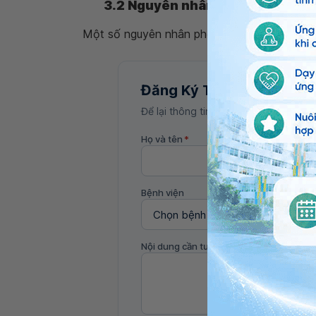
3.2 Nguyên nhân dẫn đến tắc lệ đ
Một số nguyên nhân phổ biến như:
Đăng Ký Tư Vấn
Để lại thông tin, bác sĩ Vinmec sẽ liên
Họ và tên
*
Bệnh viện
Nội dung cần tư vấn