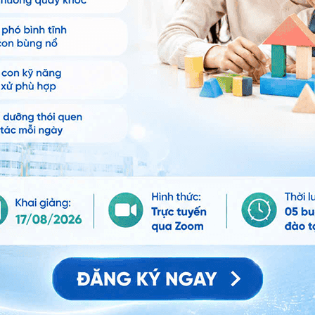
ạo ở trẻ sơ sinh
 hệ tư vấn trong 24 giờ.
Số điện thoại
*