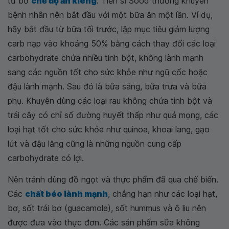
từ bỏ
chế độ ăn kiêng
. Tiến sĩ Sood thường khuyên
bệnh nhân nên bắt đầu với một bữa ăn một lần. Ví dụ,
hãy bắt đầu từ bữa tối trước, lập mục tiêu giảm lượng
carb nạp vào khoảng 50% bằng cách thay đổi các loại
carbohydrate chứa nhiều tinh bột, không lành mạnh
sang các nguồn tốt cho sức khỏe như ngũ cốc hoặc
đậu lành mạnh. Sau đó là bữa sáng, bữa trưa và bữa
phụ. Khuyên dùng các loại rau không chứa tinh bột và
trái cây có chỉ số đường huyết thấp như quả mọng, các
loại hạt tốt cho sức khỏe như quinoa, khoai lang, gạo
lứt và đậu lăng cũng là những nguồn cung cấp
carbohydrate có lợi.
Nên tránh dùng đồ ngọt và thực phẩm đã qua chế biến.
Các
chất béo lành mạnh
, chẳng hạn như các loại hạt,
bơ, sốt trái bơ (guacamole), sốt hummus và ô liu nên
được đưa vào thực đơn. Các sản phẩm sữa không