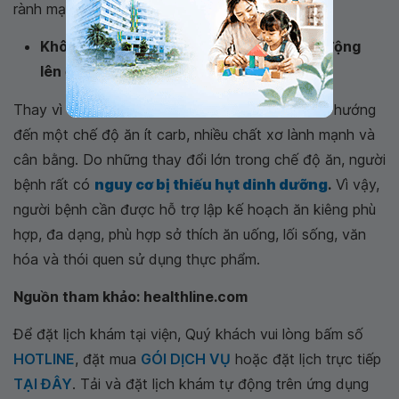
rành mạch, người bệnh không nên tự ăn kiêng.
Không phải bất kì loại carb nào cũng tác động
lên đường máu như nhau
Thay vì chọn một chế độ ăn kiêng hạn chế, hãy hướng
đến một chế độ ăn ít carb, nhiều chất xơ lành mạnh và
cân bằng. Do những thay đổi lớn trong chế độ ăn, người
bệnh rất có
nguy cơ bị thiếu hụt dinh dưỡng
.
Vì vậy,
người bệnh cần được hỗ trợ lập kế hoạch ăn kiêng phù
hợp, đa dạng, phù hợp sở thích ăn uống, lối sống, văn
hóa và thói quen sử dụng thực phẩm.
Nguồn tham khảo: healthline.com
Để đặt lịch khám tại viện, Quý khách vui lòng bấm số
HOTLINE
, đặt mua
GÓI DỊCH VỤ
hoặc đặt lịch trực tiếp
TẠI ĐÂY
. Tải và đặt lịch khám tự động trên ứng dụng