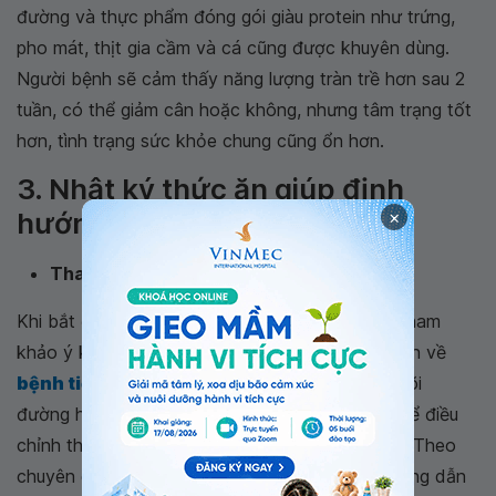
đường và thực phẩm đóng gói giàu protein như trứng,
pho mát, thịt gia cầm và cá cũng được khuyên dùng.
Người bệnh sẽ cảm thấy năng lượng tràn trề hơn sau 2
tuần, có thể giảm cân hoặc không, nhưng tâm trạng tốt
hơn, tình trạng sức khỏe chung cũng ổn hơn.
3. Nhật ký thức ăn giúp định
×
hướng đúng đắn
Tham khảo ý kiến bác sĩ hoặc chuyên gia
Khi bắt đầu chế độ ăn ít carb, người bệnh cần tham
khảo ý kiến bác sĩ hoặc chuyên gia uy tín chuyên về
bệnh tiểu đường và dinh dưỡng
. Việc theo dõi
đường huyết và được theo dõi bởi chuyên gia để điều
chỉnh thuốc đúng thời điểm vô cùng quan trọng. Theo
chuyên gia, nếu chưa đủ kiến thức và được hướng dẫn