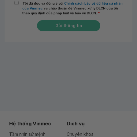
Tôi đã đọc và đồng ý với
Chính sách bảo vệ dữ liệu cá nhân
của Vinmec
và chấp thuận để Vinmec xử lý DLCN của tôi
theo quy định của pháp luật về bảo vệ DLCN.
*
Gửi thông tin
Hệ thống Vinmec
Dịch vụ
Tầm nhìn sứ mệnh
Chuyên khoa