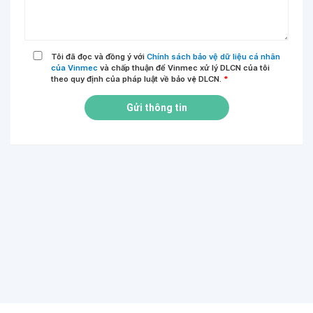
Tôi đã đọc và đồng ý với
Chính sách bảo vệ dữ liệu cá nhân
của Vinmec
và chấp thuận để Vinmec xử lý DLCN của tôi
theo quy định của pháp luật về bảo vệ DLCN.
*
Gửi thông tin