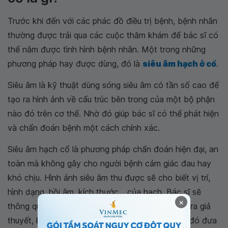
Trước khi đến với các phác đồ điều trị bệnh, bệnh nhân
thường được trải qua các cuộc thăm khám để bác sĩ có
thể nắm được tình hình bệnh nhân. Một trong những
phương pháp hay được dùng, đó là
siêu âm hạch ở cổ
.
Siêu âm là kỹ thuật dùng sóng siêu âm có tần số cao để
tạo ra hình ảnh về cấu trúc bên trong của một bộ phận
nào đó trên cơ thể. Nhờ đó giúp bác sĩ có thể phát hiện
và chẩn đoán bệnh một cách chính xác.
Siêu âm hạch cổ là phương pháp chẩn đoán hiện đại, an
toàn mà không gây cho người bệnh cảm giác đau hay
khó chịu. Hình ảnh siêu âm thu được sẽ cho biết vị trí,
hình dạng, hồi âm, kích thước... của hạch. Bác sĩ sẽ
×
thông qua những thông tin thu được đó mà đưa ra giả
thuyết, kết luận về tình trạng của bệnh nhân, từ đó đưa