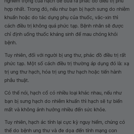
nghiêm trọng của hạch để đưa ra phác đồ điều trị phù
hợp nhất. Trong đó, nếu như bạn bị hạch sưng do nhiễm
khuẩn hoặc do tác dụng phụ của thuốc, vắc-xin thì
cách điều trị không quá phức tạp. Bệnh nhân sẽ được
chỉ định uống thuốc kháng sinh để mau chóng khỏi
bệnh.
Tuy nhiên, đối với người bị ung thư, phác đồ điều trị rất
phức tạp. Một số cách điều trị thường áp dụng đó là: xạ
trị ung thư hạch, hóa trị ung thư hạch hoặc tiến hành
phẫu thuật.
Có thể nói, hạch cổ có nhiều loại khác nhau, nếu như
bạn bị sưng hạch do nhiễm khuẩn thì hạch sẽ tự biến
mất và không ảnh hưởng nhiều đến sức khỏe.
Tuy nhiên, hạch ác tính lại cực kỳ nguy hiểm, chúng có
thể do bệnh ung thư và đe dọa đến tính mạng con