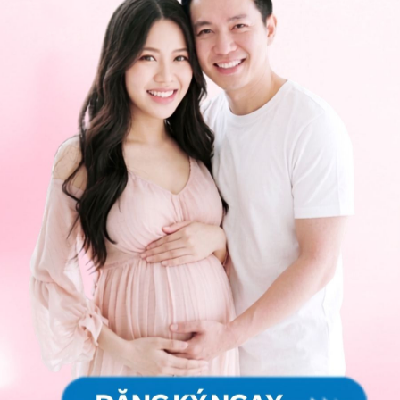
g dụng.
Chia sẻ
Sản khoa
Tiểu đường thai kỳ
Tiền sản giật