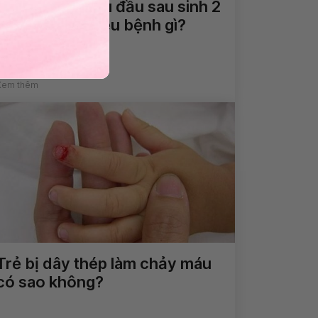
Chóng mặt, đau đầu sau sinh 2
tháng là dấu hiệu bệnh gì?
Xem thêm
Trẻ bị dây thép làm chảy máu
có sao không?