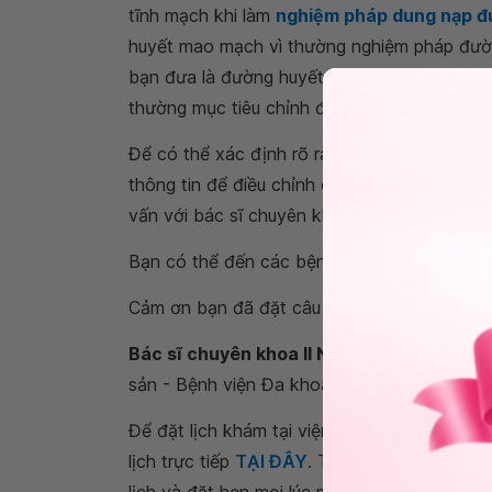
tĩnh mạch khi làm
nghiệm pháp dung nạp đ
huyết mao mạch vì thường nghiệm pháp đường
bạn đưa là đường huyết mao mạch thì chỉ số
thường mục tiêu chỉnh đường huyết sau ăn 1 
Để có thể xác định rõ ràng nguy cơ, chẩn đ
thông tin để điều chỉnh chế độ ăn hợp lý, an
vấn với bác sĩ chuyên khoa Nội tiết.
Bạn có thể đến các bệnh viện thuộc Hệ thố
Cảm ơn bạn đã đặt câu hỏi tới
Hệ thống Y 
Bác sĩ chuyên khoa II Nguyễn Thu Hoài
- 
sản - Bệnh viện Đa khoa Quốc tế Vinmec Tim
Để đặt lịch khám tại viện, Quý khách vui lò
lịch trực tiếp
TẠI ĐÂY
. Tải và đặt lịch khám