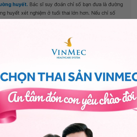
ường huyết.
Bác sĩ suy đoán chỉ số bạn đưa là đường
 huyết xét nghiệm ở tuổi thai lớn hơn. Nếu chỉ số
 đường huyết sau ăn 1 giờ của bạn hơi cao (thông
giờ của phụ nữ mang thai là dưới 7.8mmol/L).
oán bệnh lý
tiểu đường thai kỳ
và được cung cấp các
 toàn cho mẹ và tốt cho thai nhi, bạn có thể khám, tư
ng Y tế Vinmec để được tư vấn kỹ càng hơn.
tế Vinmec
. Trân trọng!
Trưởng đơn nguyên phòng khám Sản - Trung tâm Phụ
es City.
ng bấm số
HOTLINE
, đặt mua
GÓI DỊCH VỤ
hoặc đặt
 tự động trên ứng dụng My Vinmec để quản lý, theo dõi