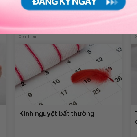
Giãn não thất ở thai nhi: Những
điều cần biết
Xem thêm
Kinh nguyệt bất thường