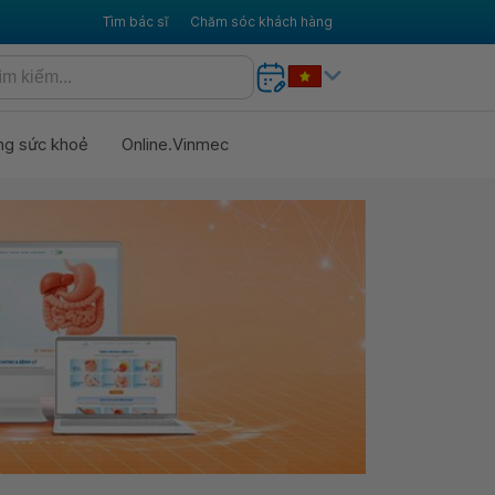
Tìm bác sĩ
Chăm sóc khách hàng
ng sức khoẻ
Online.Vinmec