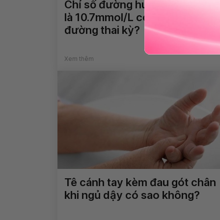
Chỉ số đường huyết sau ăn 2h
là 10.7mmol/L có phải tiểu
đường thai kỳ?
Xem thêm
Tê cánh tay kèm đau gót chân
khi ngủ dậy có sao không?