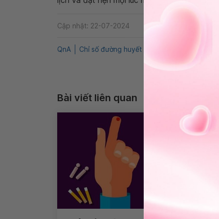
lịch và đặt hẹn mọi lúc mọi nơi ngay trên ứn
Cập nhật: 22-07-2024
QnA
Chỉ số đường huyết
Thai sản
Phụ khoa
Bài viết liên quan