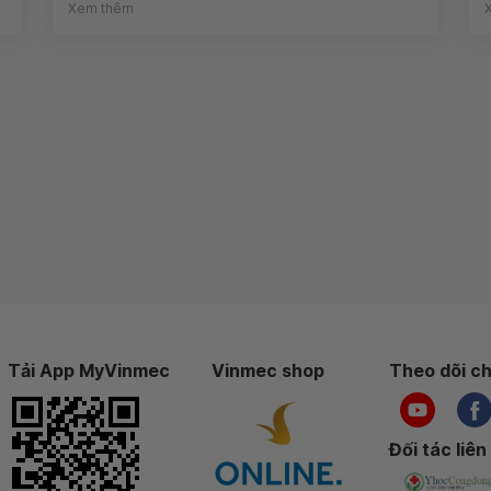
Xem thêm
Tải App MyVinmec
Vinmec shop
Theo dõi ch
Đối tác liên