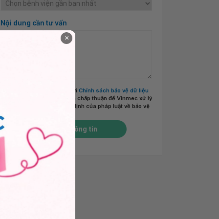
Nội dung cần tư vấn
×
Tôi đã đọc và đồng ý với
Chính sách bảo vệ dữ liệu
cá nhân của Vinmec
và chấp thuận để Vinmec xử lý
DLCN của tôi theo quy định của pháp luật về bảo vệ
DLCN.
*
Gửi thông tin