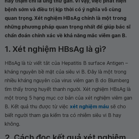
hay thậm chí là ung thư gan. Vì vậy, việc phát hiện
bệnh sớm và điều trị kịp thời có ý nghĩa vô cùng
quan trọng. Xét nghiệm HBsAg chính là một trong
những phương pháp quan trọng nhất để giúp bác sĩ
chẩn đoán chính xác về khả năng mắc viêm gan B.
1. Xét nghiệm HBsAg là gì?
HBsAg là từ viết tắt của Hepatitis B surface Antigen –
kháng nguyên bề mặt của siêu vi B. Đây là một trong
nhiều kháng nguyên của virus viêm gan B do Blumberg
tìm thấy trong huyết thanh người. Xét nghiệm HBsAg là
một trong 5 hạng mục cơ bản của xét nghiệm viêm gan
B. Kết quả thu được từ việc
xét nghiệm máu
sẽ cho
biết người tham gia kiểm tra có nhiễm siêu vi B hay
không.
2. Cách đọc kết quả xét nghiệm