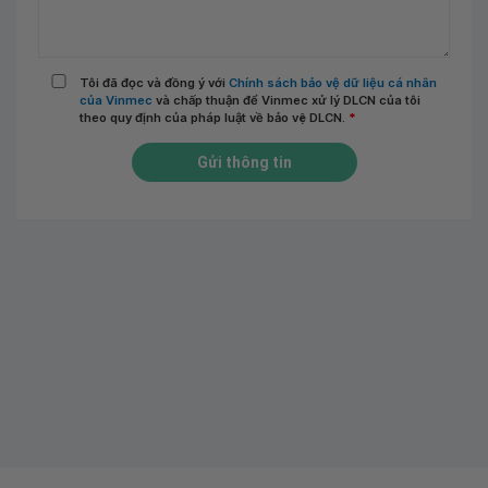
Tôi đã đọc và đồng ý với
Chính sách bảo vệ dữ liệu cá nhân
của Vinmec
và chấp thuận để Vinmec xử lý DLCN của tôi
theo quy định của pháp luật về bảo vệ DLCN.
*
Gửi thông tin