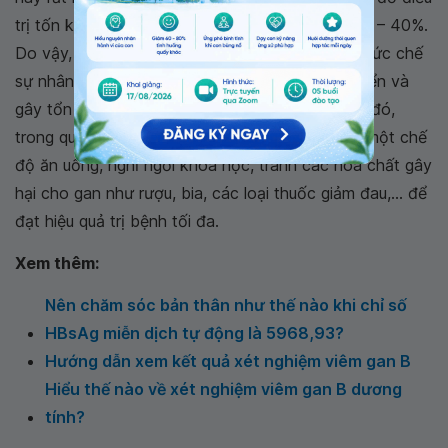
trị tốn kém trong khi hiệu quả chỉ đạt khoảng 25 – 40%.
Do vậy, việc điều trị virus viêm gan B chủ yếu là ức chế
sự nhân lên của virus,, không cho chúng phát triển và
gây tổn hại các tế bào gan lành. Song song với đó,
trong quá trình điều trị, bệnh nhân cần áp dụng một chế
độ ăn uống, nghỉ ngơi khoa học, tránh các hóa chất gây
hại cho gan như rượu, bia, các loại thuốc giảm đau,... để
đạt hiệu quả trị bệnh tối đa.
Xem thêm:
Nên chăm sóc bản thân như thế nào khi chỉ số
HBsAg miễn dịch tự động là 5968,93?
Hướng dẫn xem kết quả xét nghiệm viêm gan B
Hiểu thế nào về xét nghiệm viêm gan B dương
tính?