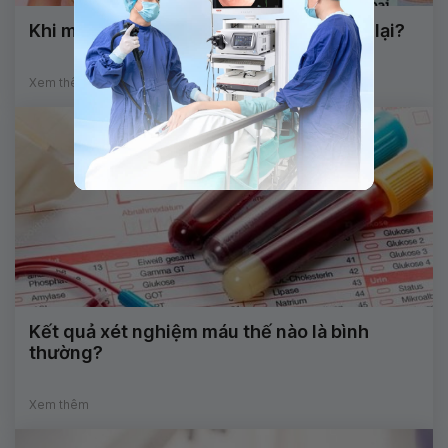
Khi mang thai làm cách nào để búi trĩ co lại?
Xem thêm
Kết quả xét nghiệm máu thế nào là bình
thường?
Xem thêm