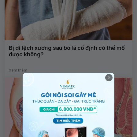
Bị di lệch xương sau bó lá cố định có thể mổ
được không?
Xem thêm
×