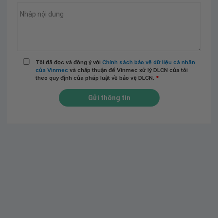
Tôi đã đọc và đồng ý với
Chính sách bảo vệ dữ liệu cá nhân
của Vinmec
và chấp thuận để Vinmec xử lý DLCN của tôi
theo quy định của pháp luật về bảo vệ DLCN.
*
Gửi thông tin