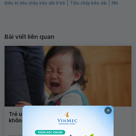
Điều trị tiêu chảy kéo dài ở trẻ
Tiêu chảy kéo dài
Nhi
Bài viết liên quan
×
Trẻ uống thuốc tiêu chảy nhiễm khuẩn
không đỡ phải làm thế nào?