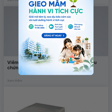
Xem thêm
Viêm xương tai chũm: Nguyên nhân, triệu
chứng, chẩn đoán và điều trị
Xem thêm