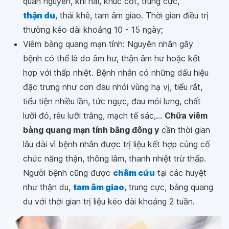
quan nguyên, khí hải, khúc cốt, trung cực,
thận du
, thái khê, tam âm giao. Thời gian điều trị
thường kéo dài khoảng 10 - 15 ngày;
Viêm bàng quang mạn tính: Nguyên nhân gây
bệnh có thể là do âm hư, thận âm hư hoặc kết
hợp với thấp nhiệt. Bệnh nhân có những dấu hiệu
đặc trưng như cơn đau nhói vùng hạ vị, tiểu rắt,
tiểu tiện nhiều lần, tức ngực, đau mỏi lưng, chất
lưỡi đỏ, rêu lưỡi trắng, mạch tế sác,...
Chữa viêm
bàng quang mạn tính bằng đông y
cần thời gian
lâu dài vì bệnh nhân được trị liệu kết hợp củng cố
chức năng thận, thông lâm, thanh nhiệt trừ thấp.
Người bệnh cũng được
châm cứu
tại các huyệt
như thận du,
tam âm giao
, trung cực, bàng quang
du với thời gian trị liệu kéo dài khoảng 2 tuần.