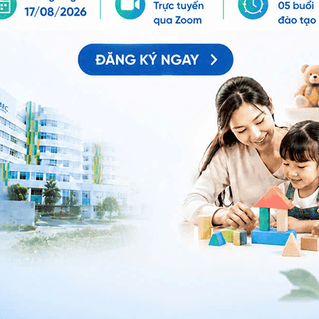
sâu nhất định, bạn sẽ cảm thấy đau âm ỉ
 cực trong quá trình châm cứu nhưng chắc chắn là người
ị kéo dài. Hầu hết trường hợp, cảm giác đau sẽ
a” Choudhury nói. "Nếu bệnh nhân của tôi vẫn tiếp tục
nhau, nhưng châm cứu thường không hề gây khó chịu