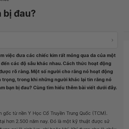
 bị đau?
ồm việc đưa các chiếc kim rất mỏng qua da của một
n, đến các độ sâu khác nhau. Cách thức hoạt động
ược rõ ràng. Một số người cho rằng nó hoạt động
rọng, trong khi những người khác lại tin rằng nó
m bạn bị đau? Cùng tìm hiểu thêm bài viết dưới đây.
uồn gốc từ nền Y Học Cổ Truyền Trung Quốc (TCM).
tại hơn 2.500 năm nay. Đó là một kỹ thuật được sử