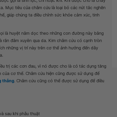
c gọi là sinh lực, chi hoặc khí. Khí được cho là chảy
a. Mục tiêu của châm cứu là loại bỏ các nút tắc nghẽn
ể, giúp chúng ta điều chỉnh sức khỏe cảm xúc, tinh
gọi là huyệt nằm dọc theo những con đường này bằng
và rắn đâm xuyên qua da. Kim châm cứu có cạnh tròn
ích những vị trí này trên cơ thể ảnh hưởng đến dây
a.
u trị các cơn đau, vì nó được cho là có tác dụng tăng
n của cơ thể. Châm cứu hiện cũng được sử dụng để
g thẳng
. Châm cứu cũng có thể được sử dụng để điều
và sau khi phẫu thuật