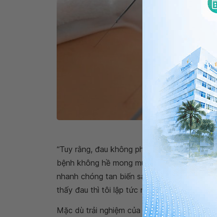
Khi kim châm cứu đến độ 
“Tuy rằng, đau không phải là vấn đề gì tiêu
bệnh không hề mong muốn cảm giác này cứ b
nhanh chóng tan biến sau khi kim được rút r
thấy đau thì tôi lập tức rút kim ra ."
Mặc dù trải nghiệm của mọi người sẽ khác 