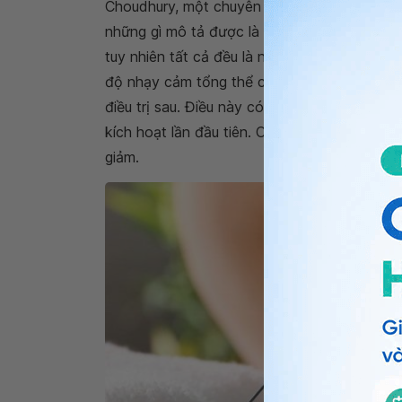
Choudhury, một chuyên gia châm cứu được cấ
những gì mô tả được là đau chính là một cảm
tuy nhiên tất cả đều là những phản ứng tích
độ nhạy cảm tổng thể của chúng ta. Đôi khi 
điều trị sau. Điều này có thể là do các điểm
kích hoạt lần đầu tiên. Các triệu chứng của 
giảm.