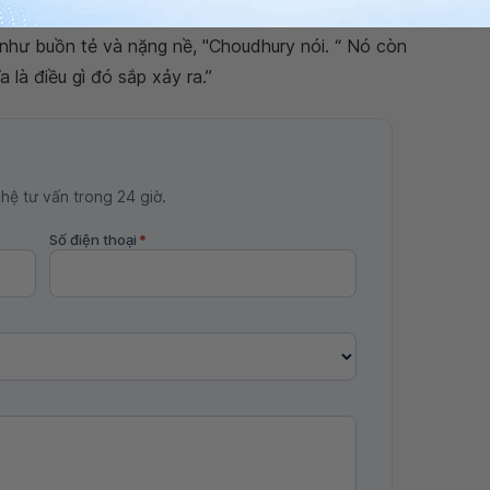
ác đau để có được hiệu quả. Thật tốt khi mà bạn cảm
như buồn tẻ và nặng nề, "Choudhury nói. “ Nó còn
 là điều gì đó sắp xảy ra.”
 hệ tư vấn trong 24 giờ.
Số điện thoại
*