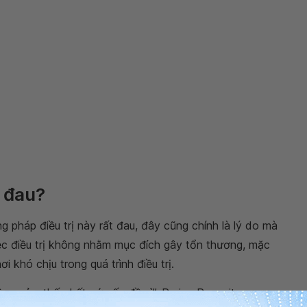
 đau?
 pháp điều trị này rất đau, đây cũng chính là lý do mà
c điều trị không nhằm mục đích gây tổn thương, mặc
 khó chịu trong quá trình điều trị.
ng cảm thấy bất cứ vấn đề gì”, Prajna Paramita