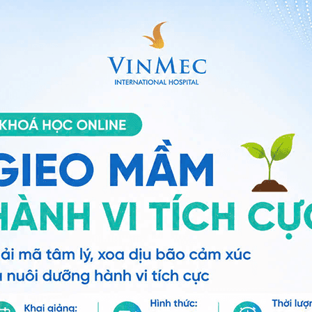
p phép và chứng nhận, nói với Healthline. “ Đây là
 giác chi. Nó có thể nặng nề, đau nhói hoặc đau âm ỉ,
 cực ”. Điều này có thể thay đổi do mức độ chịu đau và
lần điều trị châm cứu đầu tiên sẽ đau hơn những lần
 năng lượng nhất định trên cơ thể chúng ta đã được
bệnh có thể xấu đi một chút trước khi chúng thuyên