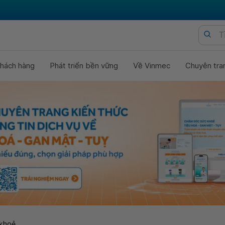
hách hàng
Phát triển bền vững
Về Vinmec
Chuyên tra
khoẻ