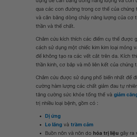
dụng để cân bằng dòng năng lượng và còn đượ
qua các con đường trong cơ thể của chúng t
và cân bằng dòng chảy năng lượng của cơ th
thần và thể chất.
Châm cứu kích thích các điểm cụ thể được 
cách sử dụng một chiếc kim kim loại mỏng 
để không tạo ra các vết cắt trên da. Kích th
thần kinh, cơ bắp và mô liên kết của chúng t
Châm cứu được sử dụng phổ biến nhất để điề
cường hàm lượng các chất giảm đau tự nhiê
tăng cường sức khỏe tổng thể và
giảm căn
trị nhiều loại bệnh, gồm có :
Dị ứng
Lo lắng
và
trầm cảm
Buồn nôn và nôn do
hóa trị liệu
gây ra 