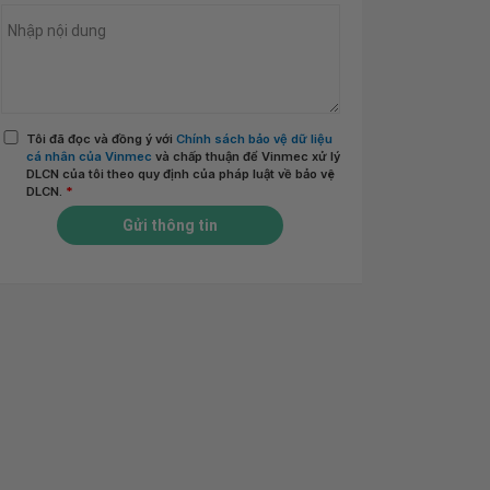
Tôi đã đọc và đồng ý với
Chính sách bảo vệ dữ liệu
cá nhân của Vinmec
và chấp thuận để Vinmec xử lý
DLCN của tôi theo quy định của pháp luật về bảo vệ
DLCN.
*
Gửi thông tin