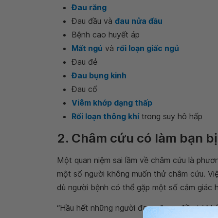
Đau răng
Đau đầu và
đau nửa đầu
Bệnh cao huyết áp
Mất ngủ
và
rối loạn giấc ngủ
Đau đẻ
Đau bụng kinh
Đau cổ
Viêm khớp dạng thấp
Rối loạn thông khí
trong suy hô hấp
2. Châm cứu có làm bạn bị
Một quan niệm sai lầm về châm cứu là phương
một số người không muốn thử châm cứu. Việ
dù người bệnh có thể gặp một số cảm giác hơi
“Hầu hết những người đang được điều trị khô