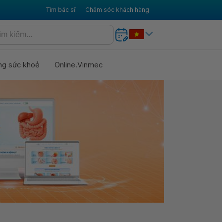
Tìm bác sĩ
Chăm sóc khách hàng
ng sức khoẻ
Online.Vinmec