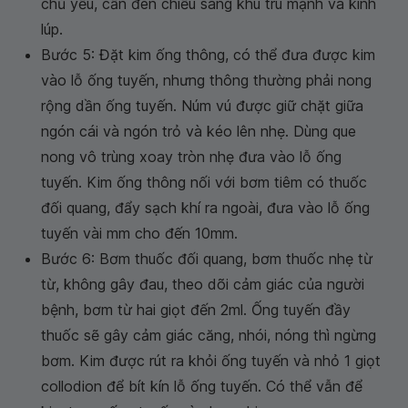
chủ yếu, cần đèn chiếu sáng khu trú mạnh và kính
lúp.
Bước 5: Đặt kim ống thông, có thể đưa được kim
vào lỗ ống tuyến, nhưng thông thường phải nong
rộng dần ống tuyến. Núm vú được giữ chặt giữa
ngón cái và ngón trỏ và kéo lên nhẹ. Dùng que
nong vô trùng xoay tròn nhẹ đưa vào lỗ ống
tuyến. Kim ống thông nối với bơm tiêm có thuốc
đối quang, đẩy sạch khí ra ngoài, đưa vào lỗ ống
tuyến vài mm cho đến 10mm.
Bước 6: Bơm thuốc đối quang, bơm thuốc nhẹ từ
từ, không gây đau, theo dõi cảm giác của người
bệnh, bơm từ hai giọt đến 2ml. Ống tuyến đầy
thuốc sẽ gây cảm giác căng, nhói, nóng thì ngừng
bơm. Kim được rút ra khỏi ống tuyến và nhỏ 1 giọt
collodion để bít kín lỗ ống tuyến. Có thể vẫn để