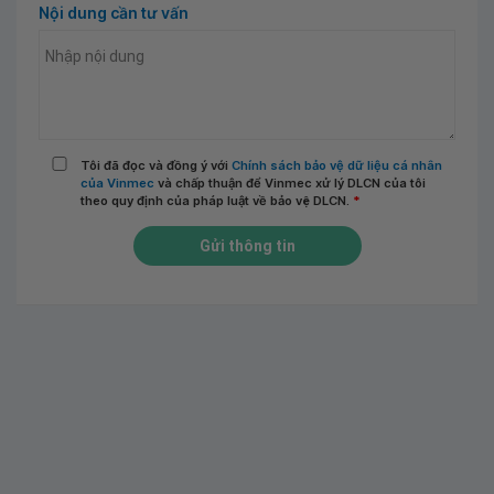
Nội dung cần tư vấn
Tôi đã đọc và đồng ý với
Chính sách bảo vệ dữ liệu cá nhân
của Vinmec
và chấp thuận để Vinmec xử lý DLCN của tôi
theo quy định của pháp luật về bảo vệ DLCN.
*
Gửi thông tin