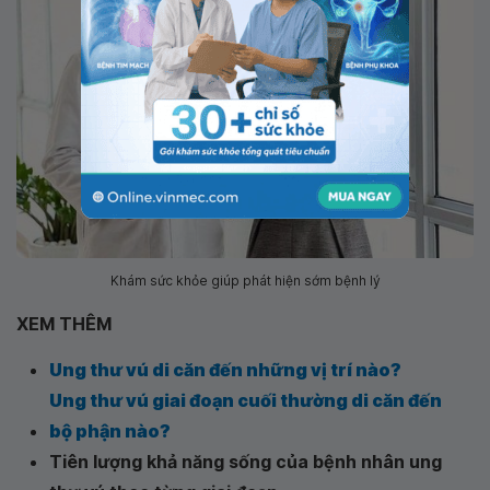
Khám sức khỏe giúp phát hiện sớm bệnh lý
XEM THÊM
Ung thư vú di căn đến những vị trí nào?
Ung thư vú giai đoạn cuối thường di căn đến
bộ phận nào?
Tiên lượng khả năng sống của bệnh nhân ung