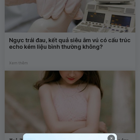
Ngực trái đau, kết quả siêu âm vú có cấu trúc
echo kém liệu bình thường không?
Xem thêm
×