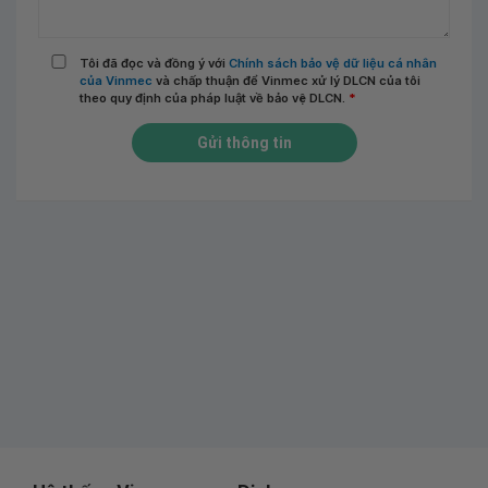
Tôi đã đọc và đồng ý với
Chính sách bảo vệ dữ liệu cá nhân
của Vinmec
và chấp thuận để Vinmec xử lý DLCN của tôi
theo quy định của pháp luật về bảo vệ DLCN.
*
Gửi thông tin