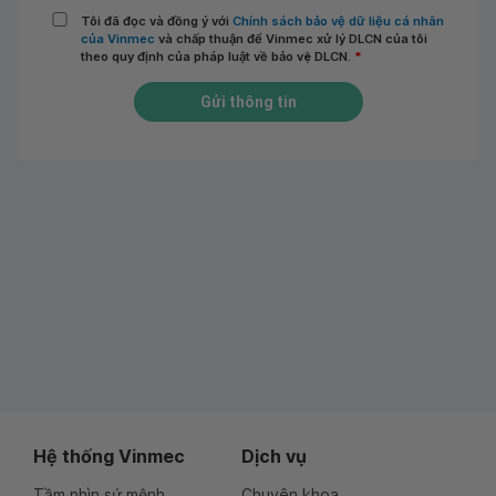
Tôi đã đọc và đồng ý với
Chính sách bảo vệ dữ liệu cá nhân
của Vinmec
và chấp thuận để Vinmec xử lý DLCN của tôi
theo quy định của pháp luật về bảo vệ DLCN.
*
Gửi thông tin
Hệ thống Vinmec
Dịch vụ
Tầm nhìn sứ mệnh
Chuyên khoa