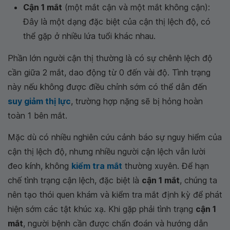
Cận 1 mắt
(một mắt cận và một mắt không cận):
Đây là một dạng đặc biệt của cận thị lệch độ, có
thể gặp ở nhiều lứa tuổi khác nhau.
Phần lớn người cận thị thường là có sự chênh lệch độ
cần giữa 2 mắt, dao động từ 0 đến vài độ. Tình trạng
này nếu không được điều chỉnh sớm có thể dẫn đến
suy giảm thị lực
, trường hợp nặng sẽ bị hỏng hoàn
toàn 1 bên mắt.
Mặc dù có nhiều nghiên cứu cảnh báo sự nguy hiểm của
cận thị lệch độ, nhưng nhiều người cận lệch vẫn lười
đeo kính, không
kiểm tra mắt
thường xuyên. Để hạn
chế tình trạng cận lệch, đặc biệt là
cận 1 mắt
, chúng ta
nên tạo thói quen khám và kiểm tra mắt định kỳ để phát
hiện sớm các tật khúc xạ. Khi gặp phải tình trạng
cận 1
mắt
, người bệnh cần được chẩn đoán và hướng dẫn