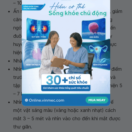
– 10 vòng.
Ấn nhẹ vào
thái dương
: Giúp lưu thông máu, giảm
căng thẳng, mệt mỏi, mắt linh hoạt hơn. Dùng
ngón giữa và ngón áp út vuốt từ khóe mắt đến
đuôi mắt, , thực hiện 5 lần; tiếp tục ấn và day
huyệt thái dương nhẹ nhàng trong 10 giây, thực
hiện 3 – 5 lần.
Nhắm chặt mắt và thư giãn.
Nhìn gần rồi nhìn xa: Tập trung nhìn vào một điểm
trước mắt trong vài giây sau đó nhìn xa hơn và
tập trung vào một điểm trong vài giây, thực hiện 5
– 7 lần.
Nhìn vào vật sáng màu: Giúp mắt thư giãn. Để
một vật sáng màu (vàng hoặc xanh nhạt) cách
mắt 3 – 5 mét và nhìn vào cho đến khi mắt được
thư giãn.