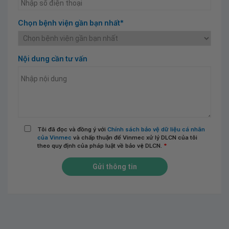
Chọn bệnh viện gần bạn nhất*
Nội dung cần tư vấn
Tôi đã đọc và đồng ý với
Chính sách bảo vệ dữ liệu cá nhân
của Vinmec
và chấp thuận để Vinmec xử lý DLCN của tôi
theo quy định của pháp luật về bảo vệ DLCN.
*
Gửi thông tin