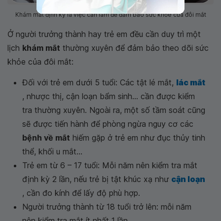
Khám mắt định kỳ là việc cần làm để đảm bảo sức khỏe của đôi mắt
Ở người trưởng thành hay trẻ em đều cần duy trì một
lịch
khám mắt
thường xuyên để đảm bảo theo dõi sức
khỏe của đôi mắt:
Đối với trẻ em dưới 5 tuổi: Các tật lé mắt,
lác mắt
, nhược thị, cận loạn bẩm sinh... cần được kiểm
tra thường xuyên. Ngoài ra, một số tầm soát cũng
sẽ được tiến hành để phòng ngừa nguy cơ các
bệnh về mắt
hiếm gặp ở trẻ em như đục thủy tinh
thể, khối u mắt...
Trẻ em từ 6 – 17 tuổi: Mỗi năm nên kiểm tra mắt
định kỳ 2 lần, nếu trẻ bị tật khúc xạ như
cận loạn
, cần đo kính để lấy độ phù hợp.
Người trưởng thành từ 18 tuổi trở lên: mỗi năm
nên kiểm tra mắt ít nhất 1 lần.