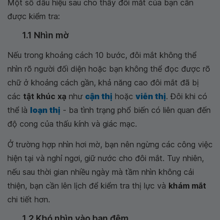
Một số dấu hiệu sau cho thấy đôi mắt của bạn cần
được kiểm tra:
1.1 Nhìn mờ
Nếu trong khoảng cách 10 bước, đôi mắt không thể
nhìn rõ người đối diện hoặc bạn không thể đọc được rõ
chữ ở khoảng cách gần, khả năng cao đôi mắt đã bị
các
tật khúc xạ
như
cận thị
hoặc
viễn thị
. Đôi khi có
thể là
loạn thị
- ba tình trạng phổ biến có liên quan đến
độ cong của thấu kính và giác mạc.
Ở trường hợp nhìn hơi mờ, bạn nên ngừng các công việc
hiện tại và nghỉ ngơi, giữ nước cho đôi mắt. Tuy nhiên,
nếu sau thời gian nhiều ngày mà tầm nhìn không cải
thiện, bạn cần lên lịch để kiểm tra thị lực và
khám mắt
chi tiết hơn.
1.2 Khó nhìn vào ban đêm