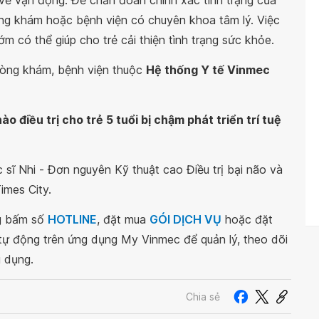
ề về vận động. Để chẩn đoán chính xác tình trạng của
hòng khám hoặc bệnh viện có chuyên khoa tâm lý. Việc
m có thể giúp cho trẻ cải thiện tình trạng sức khỏe.
phòng khám, bệnh viện thuộc
Hệ thống Y tế Vinmec
ào điều trị cho trẻ 5 tuổi bị chậm phát triển trí tuệ
 sĩ Nhi - Đơn nguyên Kỹ thuật cao Điều trị bại não và
imes City.
ng bấm số
HOTLINE
, đặt mua
GÓI DỊCH VỤ
hoặc đặt
 tự động trên ứng dụng My Vinmec để quản lý, theo dõi
g dụng.
Chia sẻ