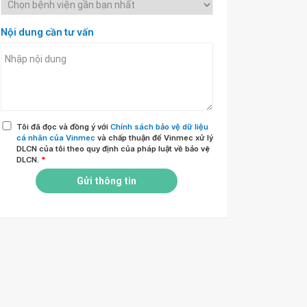
Nội dung cần tư vấn
Tôi đã đọc và đồng ý với
Chính sách bảo vệ dữ liệu
cá nhân của Vinmec
và chấp thuận để Vinmec xử lý
DLCN của tôi theo quy định của pháp luật về bảo vệ
DLCN.
*
Gửi thông tin