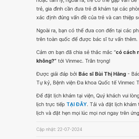
hoặc tâm lý, ngoài ra, trẻ có thể gặp vấn đ
trẻ, gia đình cần đưa trẻ đi khám tại các p
xác định đúng vấn đề của trẻ và can thiệp sớ
Ngoài ra, bạn có thể đưa con đến tại các 
trên toàn quốc để được bác sĩ tư vấn thêm.
Cảm ơn bạn đã chia sẻ thắc mắc “
có cách n
không?”
tới Vinmec. Trân trọng!
Được giải đáp bởi
Bác sĩ Bùi Thị Hằng
- Bác
Tự kỷ, Bệnh viện Đa khoa Quốc tế Vinmec T
Để đặt lịch khám tại viện, Quý khách vui lò
lịch trực tiếp
TẠI ĐÂY
. Tải và đặt lịch khám
lịch và đặt hẹn mọi lúc mọi nơi ngay trên ứn
Cập nhật: 22-07-2024