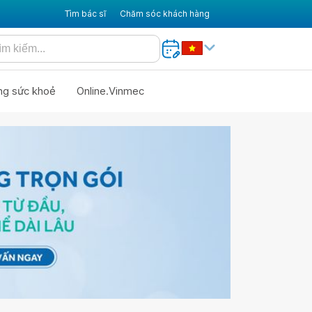
Tìm bác sĩ
Chăm sóc khách hàng
ng sức khoẻ
Online.Vinmec