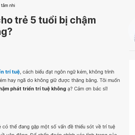
 tâm nhi
cho trẻ 5 tuổi bị chậm
ng?
n trí tuệ
, cách biểu đạt ngôn ngữ kém, không trình
kém hay ngã do không giữ được thăng bằng. Tôi muốn
chậm phát triển trí tuệ không
ạ? Cảm ơn bác sĩ!
 có thể đang gặp một số vấn đề thiếu sót về trí tuệ