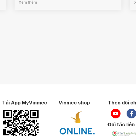
Xem thêm
Tải App MyVinmec
Vinmec shop
Theo dõi ch
Đối tác liên