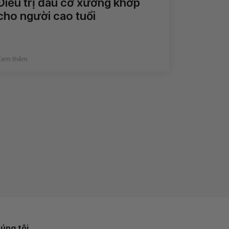
Điều trị đau cơ xương khớp
cho người cao tuổi
Xem thêm
úng tôi