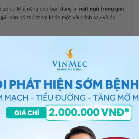
a sẻ có khả năng cao bạn đang bị
mất ngủ trong giai
ngủ
, bạn có thể tham khảo một vài cách sau và áp
tập những môn thể thao, bài tập nặng).
0 phút
 khi ngủ.
iện thoại khoảng 1 giờ trước khi đi ngủ.
g.
ưởng tới cuộc sống và tinh thần của bạn thì bạn nên đi
mắc
có cách nào giảm căng thẳng, dễ ngủ hơn
ụ thể. Bạn có thể đến tại các bệnh viện thuộc