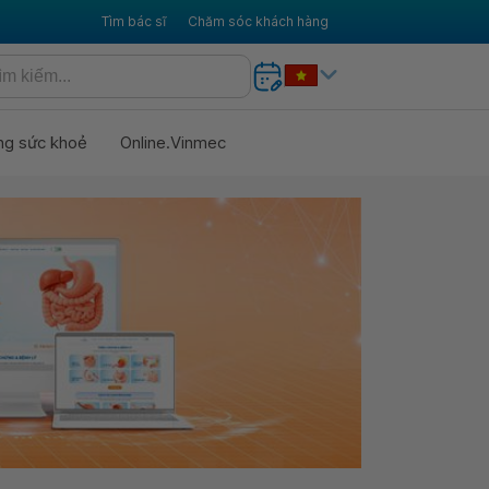
Tìm bác sĩ
Chăm sóc khách hàng
ng sức khoẻ
Online.Vinmec