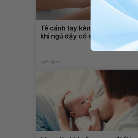
Tê cánh tay kèm đau gót chân
khi ngủ dậy có sao không?
Xem thêm