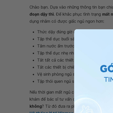
Chào bạn. Dựa vào những thông tin bạn chi
đoạn dậy thì
. Để khắc phục tình trạng
mất 
dụng nhằm có được giấc ngủ ngon hơn:
Thức dậy đúng giờ mỗi ngày.
Tập thể dục buổi sáng đều đặn (có thể 
Tắm nước ấm trước khi đi ngủ khoảng 2
Tập thể dục nhẹ nhàng để thư giãn trước
Tắt tất cả các thiết bị điện tử bao gồm đ
Tắt các thiết bị chiếu sáng
Vệ sinh phòng ngủ sạch sẽ, thông thoán
Tập thói quen ngủ sớm và đúng giờ.
Nếu thời gian mất ngủ còn kéo dài làm ảnh h
khám để bác sĩ tư vấn cụ thể hơn về thắc 
không
? Từ đó đưa ra phương pháp điều trị c