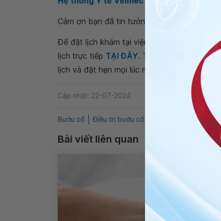
Hệ thống Y tế Vinmec
trên toàn quốc để đ
Cảm ơn bạn đã tin tưởng Vinmec. Trân trọng
Để đặt lịch khám tại viện, Quý khách vui lò
lịch trực tiếp
TẠI ĐÂY
. Tải và đặt lịch khám
lịch và đặt hẹn mọi lúc mọi nơi ngay trên ứn
Cập nhật: 22-07-2024
Bướu cổ
Điều trị bướu cổ
Muối iod
Dinh dưỡn
Bài viết liên quan