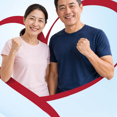
ược bác sĩ tư vấn thêm.
!
ng bấm số
HOTLINE
, đặt mua
GÓI DỊCH VỤ
hoặc đặt
 tự động trên ứng dụng My Vinmec để quản lý, theo dõi
g dụng.
Chia sẻ
g cho người bướu cổ
QnA
bệnh lý tuyến giáp