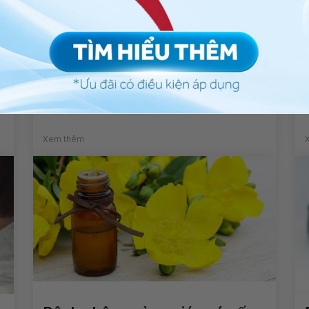
Mang thai ở phụ nữ mắc
Basedow cần lưu ý gì?
Xem thêm