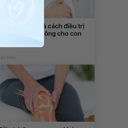
Nguyên nhân và cách điều trị
chảy sữa khi không cho con
bú?
Xem thêm