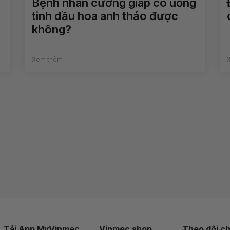
Bệnh nhân cường giáp có uống
tinh dầu hoa anh thảo được
không?
Xem thêm
Tải App MyVinmec
Vinmec shop
Theo dõi ch