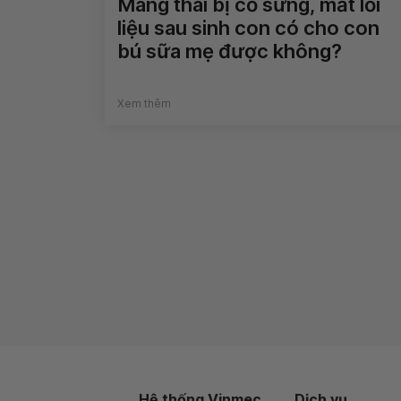
Mang thai bị cổ sưng, mắt lồi
liệu sau sinh con có cho con
bú sữa mẹ được không?
Xem thêm
Hệ thống Vinmec
Dịch vụ