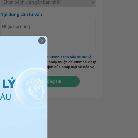
Nội dung cần tư vấn
×
Tôi đã đọc và đồng ý với
Chính sách bảo vệ dữ liệu
cá nhân của Vinmec
và chấp thuận để Vinmec xử lý
DLCN của tôi theo quy định của pháp luật về bảo vệ
DLCN.
*
Gửi thông tin