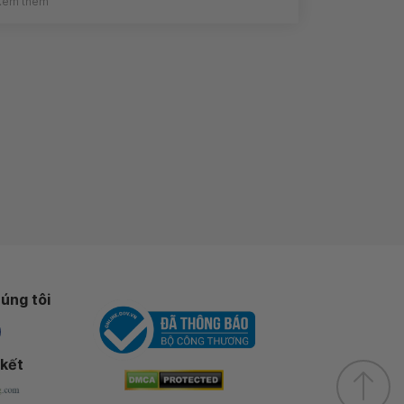
Xem thêm
úng tôi
 kết