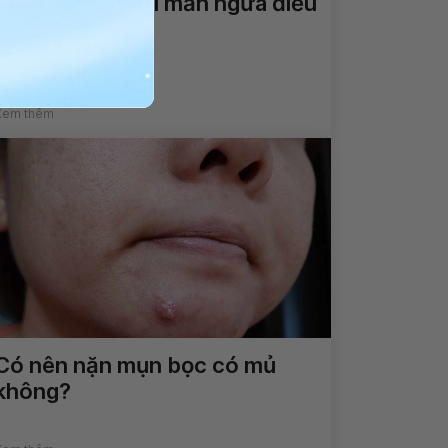
Trẻ bị sốt và nổi mẩn ngứa điều
trị thế nào?
Xem thêm
Có nên nặn mụn bọc có mủ
không?