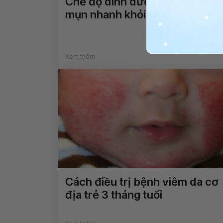
Chế độ dinh dưỡng cho da
mụn nhanh khỏi, mờ sẹo
Xem thêm
Cách điều trị bệnh viêm da cơ
địa trẻ 3 tháng tuổi