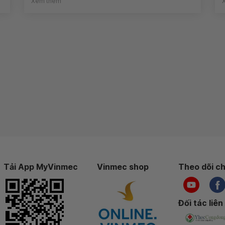
Xem thêm
Tải App MyVinmec
Vinmec shop
Theo dõi ch
Đối tác liên