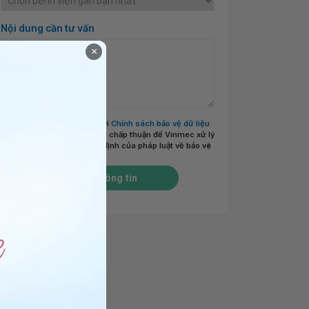
Nội dung cần tư vấn
×
Tôi đã đọc và đồng ý với
Chính sách bảo vệ dữ liệu
cá nhân của Vinmec
và chấp thuận để Vinmec xử lý
DLCN của tôi theo quy định của pháp luật về bảo vệ
DLCN.
*
Gửi thông tin