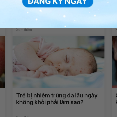
Sẹo gãy xương gò má lâu năm
có tạo hình phục hồi được
không?
Xem thêm
Trẻ bị nhiễm trùng da lâu ngày
không khỏi phải làm sao?