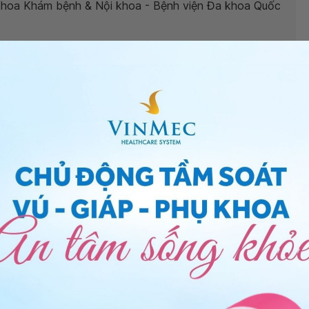
 Khoa Khám bệnh & Nội khoa - Bệnh viện Đa khoa Quốc
ng bấm số
HOTLINE
, đặt mua
GÓI DỊCH VỤ
hoặc đặt
 tự động trên ứng dụng My Vinmec để quản lý, theo dõi
g dụng.
Chia sẻ