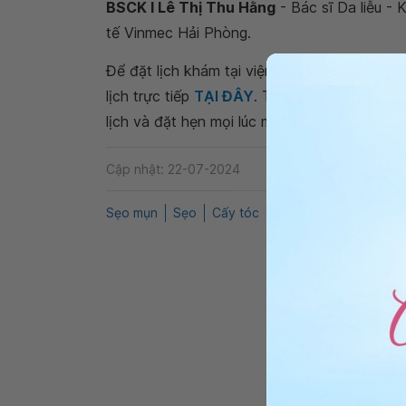
BSCK I Lê Thị Thu Hằng
- Bác sĩ Da liễu -
tế Vinmec Hải Phòng.
Để đặt lịch khám tại viện, Quý khách vui lò
lịch trực tiếp
TẠI ĐÂY
. Tải và đặt lịch khám
lịch và đặt hẹn mọi lúc mọi nơi ngay trên ứn
Cập nhật: 22-07-2024
Sẹo mụn
Sẹo
Cấy tóc
QnA
Da liễu