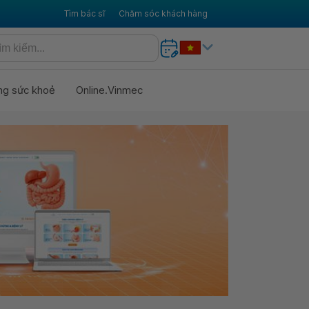
Tìm bác sĩ
Chăm sóc khách hàng
ng sức khoẻ
Online.Vinmec