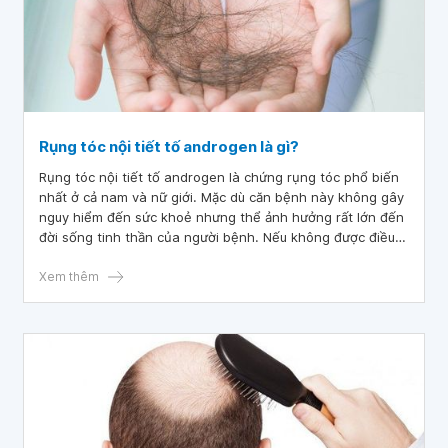
Rụng tóc nội tiết tố androgen là gì?
Rụng tóc nội tiết tố androgen là chứng rụng tóc phổ biến
nhất ở cả nam và nữ giới. Mặc dù căn bệnh này không gây
nguy hiểm đến sức khoẻ nhưng thể ảnh hưởng rất lớn đến
đời sống tinh thần của người bệnh. Nếu không được điều
trị sớm, chứng rụng tóc nội tiết tố sẽ tiến triển nghiêm
trọng hơn, thậm chí gây hói đầu vĩnh viễn.
Xem thêm