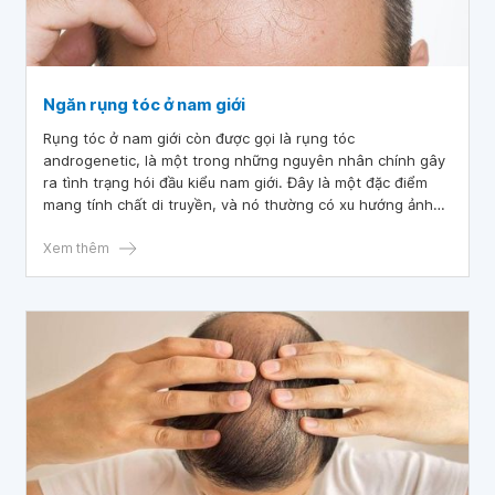
Ngăn rụng tóc ở nam giới
Rụng tóc ở nam giới còn được gọi là rụng tóc
androgenetic, là một trong những nguyên nhân chính gây
ra tình trạng hói đầu kiểu nam giới. Đây là một đặc điểm
mang tính chất di truyền, và nó thường có xu hướng ảnh
hưởng đến những người đàn ông có độ tuổi từ 50 trở lên.
Thực tế, rụng tóc là một hiện tượng bình thường ở tuổi
Xem thêm
già, tuy nhiên bạn hoàn toàn có thể làm chậm quá trình
này bằng những phương pháp điều trị hoặc các biện pháp
khắc phục khác nhau. Dưới đây là những phương pháp
giúp bạn ngăn ngừa rụng tóc hiệu quả.