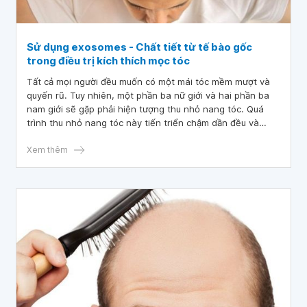
Sử dụng exosomes - Chất tiết từ tế bào gốc
trong điều trị kích thích mọc tóc
Tất cả mọi người đều muốn có một mái tóc mềm mượt và
quyến rũ. Tuy nhiên, một phần ba nữ giới và hai phần ba
nam giới sẽ gặp phải hiện tượng thu nhỏ nang tóc. Quá
trình thu nhỏ nang tóc này tiến triển chậm dần đều và
tăng dần theo hàng năm khi chúng ta đi vào độ tuổi
khoảng từ 30 đến 40.
Xem thêm