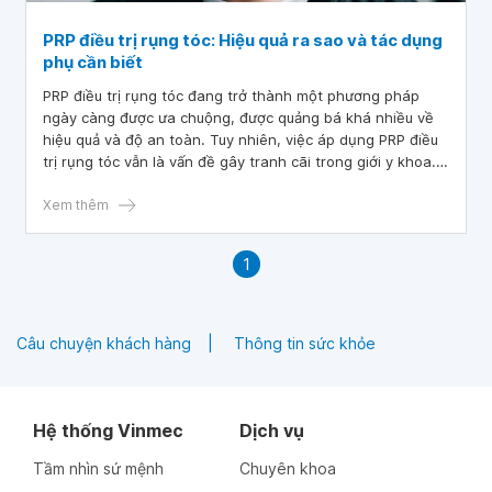
PRP điều trị rụng tóc: Hiệu quả ra sao và tác dụng
phụ cần biết
PRP điều trị rụng tóc đang trở thành một phương pháp
ngày càng được ưa chuộng, được quảng bá khá nhiều về
hiệu quả và độ an toàn. Tuy nhiên, việc áp dụng PRP điều
trị rụng tóc vẫn là vấn đề gây tranh cãi trong giới y khoa.
Bài viết này sẽ tìm hiểu cách bác sĩ sử dụng PRP để điều
trị rụng tóc, đồng thời đánh giá quan điểm của nhà nghiên
Xem thêm
cứu về hiệu quả của phương pháp này.
1
Câu chuyện khách hàng
Thông tin sức khỏe
Hệ thống Vinmec
Dịch vụ
Tầm nhìn sứ mệnh
Chuyên khoa