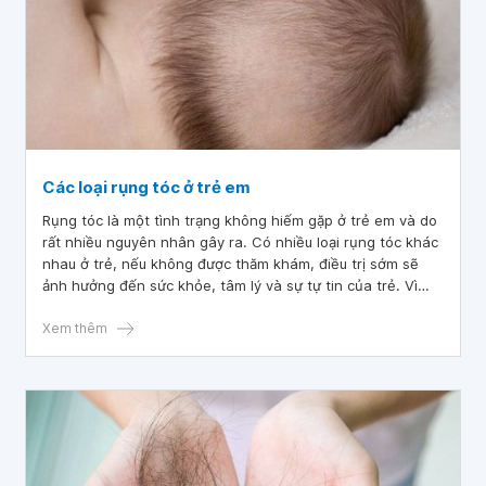
Các loại rụng tóc ở trẻ em
Rụng tóc là một tình trạng không hiếm gặp ở trẻ em và do
rất nhiều nguyên nhân gây ra. Có nhiều loại rụng tóc khác
nhau ở trẻ, nếu không được thăm khám, điều trị sớm sẽ
ảnh hưởng đến sức khỏe, tâm lý và sự tự tin của trẻ. Vì
thế, các bậc cha mẹ cần nắm được thông tin về nguyên
nhân và các loại rụng tóc ở trẻ để sớm đưa con đi khám và
Xem thêm
điều trị kịp thời.