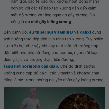
nam giới, các tế bào hủy xương hoạt động mạnh
hơn so với các tế bào tạo xương dẫn đến giảm
mật độ xương và tăng nguy cơ gãy xương. Đó
cũng là
cơ chế gây loãng xương
.
Bên cạnh đó,
sự thiếu hụt vitamin D
và
canxi
cũng
ảnh hưởng trực tiếp đến quá trình tạo xương. Tuy nhiên
sự thiếu hụt như vậy chỉ xảy ra ở một số trường hợp
đặc biệt như phụ nữ đang cho con bú, người rối loạn
điện giải, u vỏ thượng thận, tiểu đường,
tăng tiết hormone cận giáp
. Chế độ dinh dưỡng
không cung cấp đủ calci, các vitamin và khoáng chất
cũng là một trong những nguyên nhân gây loãng xương.