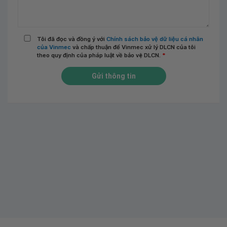
Tôi đã đọc và đồng ý với
Chính sách bảo vệ dữ liệu cá nhân
của Vinmec
và chấp thuận để Vinmec xử lý DLCN của tôi
theo quy định của pháp luật về bảo vệ DLCN.
*
Gửi thông tin