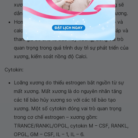
xương vào máu, tuy nhiên nồng độ PTH tăng sẽ
dẫn đến hội chứng cường cận giáp và mất xương.
Hormone calcitrol giúp tăng hấp thu phospho và
calci vào ruột. Calcitonin sản sinh từ tuyến giáp và
tham gia ức chế tế bào hủy xương, đóng vai trò
quan trọng trong quá trình duy trì sự phát triển của
xương, kiểm soát nồng độ Calci.
Cytokin:
Loãng xương do thiếu estrogen bắt nguồn từ sự
mất xương. Mất xương là do nguyên nhân tăng
các tế bào hủy xương so với các tế bào tạo
xương. Một số cytokin đóng vai trò quan trọng
trong cơ chế estrogen – xương gồm:
TRANCE/RANKL/OPGL, cytokin M – CSF, RANKL,
OPGL, GM – CSF, IL – 1, IL – 6.