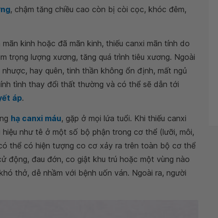
ơng
, chậm tăng chiều cao còn bị còi cọc, khóc đêm,
ền mãn kinh hoặc đã mãn kinh, thiếu canxi mãn tính do
m trọng lượng xương, tăng quá trình tiêu xương. Ngoài
uy nhược, hay quên, tinh thần không ổn định, mất ngủ
tính tình thay đổi thất thường và có thể sẽ dẫn tới
yết áp
.
ứng
hạ canxi máu
, gặp ở mọi lứa tuổi. Khi thiếu canxi
hiệu như tê ở một số bộ phận trong cơ thể (lưỡi, môi,
có thể có hiện tượng co cơ xảy ra trên toàn bộ cơ thể
ó cử động, đau đớn, co giật khu trú hoặc một vùng nào
khó thở, dễ nhầm với bệnh uốn ván. Ngoài ra, người