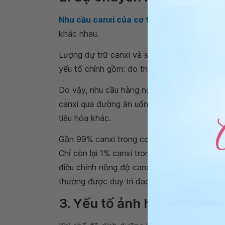
Nhu cầu canxi của cơ thể
thay đổi theo từ
khác nhau.
Lượng dự trữ canxi và sự
chuyển hóa canx
yếu tố chính gồm: do thức ăn, nước uống đưa
Do vậy, nhu cầu hàng ngày với một chế độ
canxi qua đường ăn uống thì có khoảng 200
tiêu hóa khác.
Gần 99% canxi trong cơ thể tập trung ở tron
Chỉ còn lại 1% canxi trong xương là tự do tr
điều chỉnh nồng độ canxi trong máu ổn định
thường được duy trì dao động từ 8,8 đến 10,
3. Yếu tố ảnh hưởng đến s