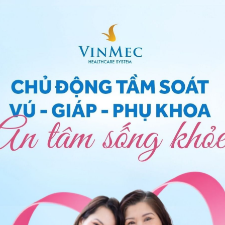
ng độ tuổi và sự
hấp thụ canxi
của mỗi người cũng
i
trong cơ thể
được duy trì ổn định phụ thuộc vào 3
 vào; hấp thu canxi từ ruột; đào thải qua thận.
 ăn đầy đủ phải bảo đảm cung cấp khoảng 1.000mg
mg canxi sẽ bị đào thải qua đường mật hoặc các dịch
g xương, chủ yếu dưới dạng tinh thể Hydroxyapatite.
ao đổi với dịch ngoài tế bào, do đó luôn sẵn sàng để
. Nồng độ canxi toàn phần bình thường trong máu
4 mg/dl (2,20 - 2,60mmol/l).
ự hấp thu canxi của cơ thể