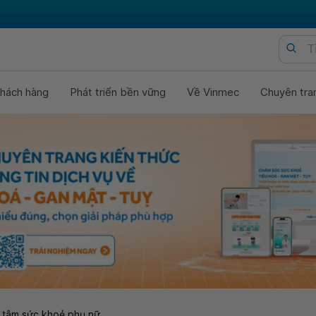
hách hàng
Phát triển bền vững
Về Vinmec
Chuyên tra
 tâm sức khoẻ phụ nữ