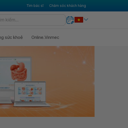
Tìm bác sĩ
Chăm sóc khách hàng
ng sức khoẻ
Online.Vinmec