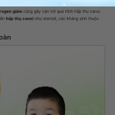
rogen giảm
cũng gây cản trở quá trình hấp thu canxi.
đến
hấp thụ canxi
như steroid, các kháng sinh thuộc
toàn