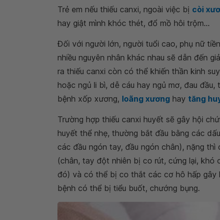
Trẻ em nếu thiếu canxi, ngoài việc bị
còi xư
hay giật mình khóc thét, đổ mồ hôi trộm...
Đối với người lớn, người tuổi cao, phụ nữ ti
nhiều nguyên nhân khác nhau sẽ dẫn đến giả
ra thiếu canxi còn có thể khiến thần kinh s
hoặc ngủ li bì, dễ cáu hay ngủ mơ, đau đầu, 
bệnh xốp xương,
loãng xương
hay
tăng hu
Trường hợp thiếu canxi huyết sẽ gây hội ch
huyết thể nhẹ, thường bắt đầu bằng các dấu 
các đầu ngón tay, đầu ngón chân), nặng thì 
(chân, tay đột nhiên bị co rút, cứng lại, kh
đó) và có thể bị co thắt các cơ hô hấp gây 
bệnh có thể bị tiểu buốt, chướng bụng.