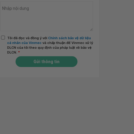
Tôi đã đọc và đồng ý với
Chính sách bảo vệ dữ liệu
cá nhân của Vinmec
và chấp thuận để Vinmec xử lý
DLCN của tôi theo quy định của pháp luật về bảo vệ
DLCN.
*
Gửi thông tin