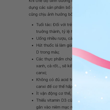
Khi chế độ dinh dưỡng hàng ngày không cung
dụng các sản phẩm bổ sung canxi. Tuy nhiên
cũng chịu ảnh hưởng bởi nhiều yếu tố như sa
Tuổi tác: Đối với trẻ sơ sinh và trẻ nhỏ
trưởng thành, tỷ lệ hấp thu canxi sẽ giả
Uống nhiều rượu, cà phê, nước trà sẽ làm
Hút thuốc lá làm giảm hấp thu lượng can
D trong máu;
Các thực phẩm chứa acid phytic như: các
xanh, cà rốt.., sẽ kết hợp với canxi tạo
canxi;
Không có đủ acid trong dịch vị dạ dày s
canxi để cơ thể hấp thu dễ dàng;
Ít vận động cơ thể, trạng thái tâm lý că
Thiếu vitamin D3 cũng là yếu tố ảnh hư
gắn vào niêm mạc ruột giúp tăng hấp thu 