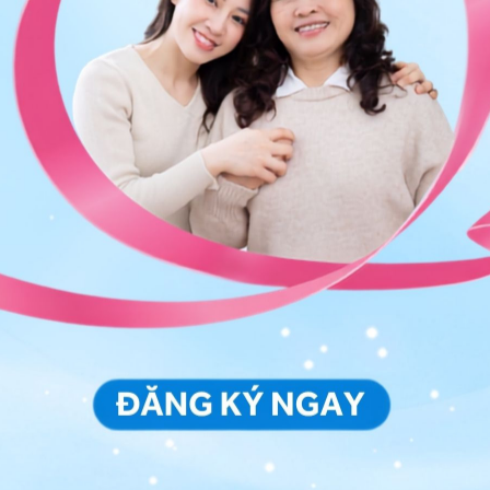
 cấp đủ lượng canxi cần thiết thì chúng ta có thể sử
, việc
hấp thụ canxi
từ các sản phẩm bổ sung này
u:
, hàm lượng canxi có thể hấp thu lên đến 60%. Ở tuổi
m từ 15-20%;
 giảm hấp thu canxi;
xi và chuyển hóa vitamin D, làm giảm nồng độ vitamin
 loại đậu, ngũ cốc, khoai tây, dâu tây, bông cải
 thành muối canxi không hòa tan, làm giảm hấp thu
ẽ làm giảm hấp thu canxi vì acid dạ dày giúp hòa tan
ng thẳng sẽ làm giảm hấp thu canxi;
ởng đến sự
hấp thu canxi
trong cơ thể, vì vitamin D3
canxi qua thành ruột, đóng vai trò là chất dẫn canxi