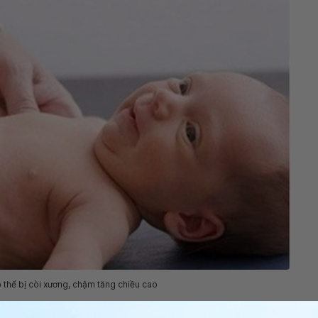
ó thể bị còi xương, chậm tăng chiều cao
a cơ thể