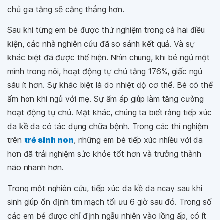
chủ gia tăng sẽ căng thẳng hơn.
Sau khi từng em bé được thử nghiệm trong cả hai điều
kiện, các nhà nghiên cứu đã so sánh kết quả. Và sự
khác biệt đã được thể hiện. Nhìn chung, khi bé ngủ một
mình trong nôi, hoạt động tự chủ tăng 176%, giấc ngủ
sâu ít hơn. Sự khác biệt là do nhiệt độ cơ thể. Bé có thể
ấm hơn khi ngủ với mẹ. Sự ấm áp giúp làm tăng cường
hoạt động tự chủ. Mặt khác, chúng ta biết rằng tiếp xúc
da kề da có tác dụng chữa bệnh. Trong các thí nghiệm
trên
trẻ sinh non
, những em bé tiếp xúc nhiều với da
hơn đã trải nghiệm sức khỏe tốt hơn và trưởng thành
não nhanh hơn.
Trong một nghiên cứu, tiếp xúc da kề da ngay sau khi
sinh giúp ổn định tim mạch tối ưu 6 giờ sau đó. Trong số
các em bé được chỉ định ngẫu nhiên vào lồng ấp, có ít