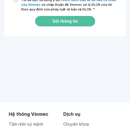
Tôi đã đọc và đồng ý với
Chính sách bảo vệ dữ liệu cá nhân
của Vinmec
và chấp thuận để Vinmec xử lý DLCN của tôi
theo quy định của pháp luật về bảo vệ DLCN.
*
Gửi thông tin
Hệ thống Vinmec
Dịch vụ
Tầm nhìn sứ mệnh
Chuyên khoa