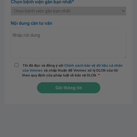
Chọn bệnh viện gần bạn nhất*
Nội dung cần tư vấn
Tôi đã đọc và đồng ý với
Chính sách bảo vệ dữ liệu cá nhân
của Vinmec
và chấp thuận để Vinmec xử lý DLCN của tôi
theo quy định của pháp luật về bảo vệ DLCN.
*
Gửi thông tin