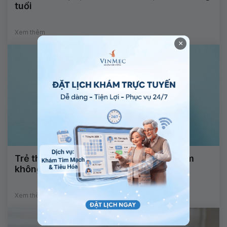
tuổi
Xem thêm
×
Trẻ thủ dâm có phải dấu hiệu dậy thì sớm
không?
Xem thêm