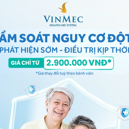
iảm xác suất mắc sai lầm. Các bước thực hiện kỹ thuật
sâu.
ác vị trí: hàm, trán và xung quanh mắt.
g thấp nhất có thể
m hạnh phúc
lam thắng cảnh ven hồ với hương thơm nhẹ nhàng
 này có thể giúp bạn thoải mái về tinh thần và thể
hóng.
n uống đúng cách để tạo giấc ngủ ngon