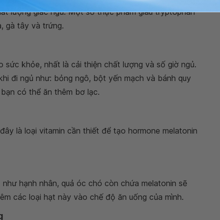
ất lượng giấc ngủ. Một số thực phẩm giàu tryptophan
à, gà tây và trứng.
ho sức khỏe, nhất là cải thiện chất lượng và số giờ ngủ.
khi đi ngủ như: bỏng ngô, bột yến mạch và bánh quy
 bạn có thể ăn thêm bơ lạc.
đây là loại vitamin cần thiết để tạo hormone melatonin
ạt như hạnh nhân, quả óc chó còn chứa melatonin sẽ
hêm các loại hạt này vào chế độ ăn uống của mình.
g