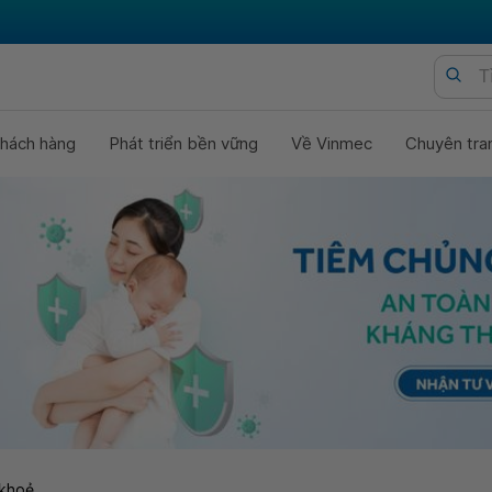
hách hàng
Phát triển bền vững
Về Vinmec
Chuyên tra
khoẻ