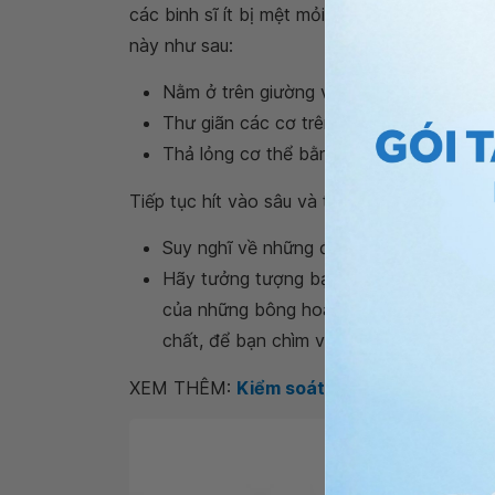
các binh sĩ ít bị mệt mỏi vào ban ngày và g
này như sau:
Nằm ở trên giường và bắt đầu thở chậm 
Thư giãn các cơ trên khuôn mặt bằng ở c
Thả lỏng cơ thể bằng cách thả vai xuốn
Tiếp tục hít vào sâu và thở ra từ từ.
Suy nghĩ về những điều tích cực, kỷ niệ
Hãy tưởng tượng bạn đang ở một danh 
của những bông hoa xung quanh bạn. Điều
chất, để bạn chìm vào giấc ngủ nhanh c
XEM THÊM:
Kiểm soát ngủ ngắt quãng: Ă