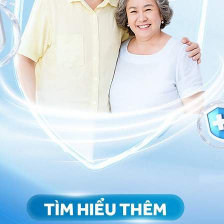
ch ngủ nhanh trong 2 phút
n ngủ nhanh hơn?
iúp bạn có một
giấc ngủ ngon
, cụ thể: