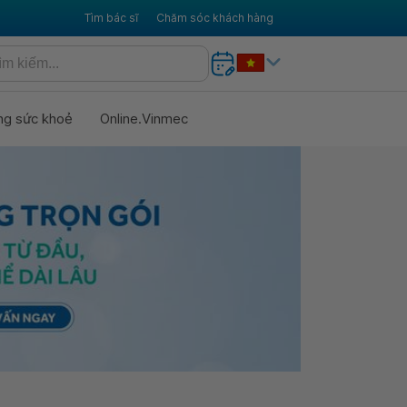
Tìm bác sĩ
Chăm sóc khách hàng
ng sức khoẻ
Online.Vinmec