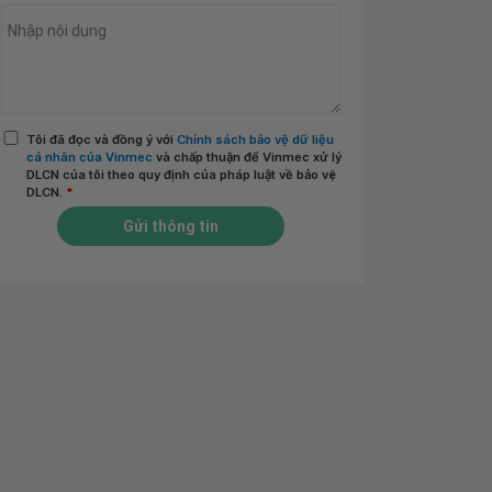
Tôi đã đọc và đồng ý với
Chính sách bảo vệ dữ liệu
cá nhân của Vinmec
và chấp thuận để Vinmec xử lý
DLCN của tôi theo quy định của pháp luật về bảo vệ
DLCN.
*
Gửi thông tin