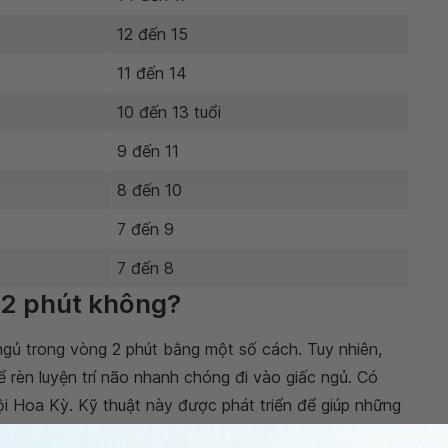
12 đến 15
11 đến 14
10 đến 13 tuổi
9 đến 11
8 đến 10
7 đến 9
7 đến 8
 2 phút không?
gủ trong vòng 2 phút bằng một số cách. Tuy nhiên,
 rèn luyện trí não nhanh chóng đi vào giấc ngủ. Có
i Hoa Kỳ. Kỹ thuật này được phát triển để giúp những
ng thẳng như trên chiến trường. Bằng cách ngủ đủ giấc,