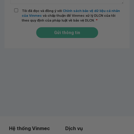
Tôi đã đọc và đồng ý với
Chính sách bảo vệ dữ liệu cá nhân
của Vinmec
và chấp thuận để Vinmec xử lý DLCN của tôi
theo quy định của pháp luật về bảo vệ DLCN.
*
Gửi thông tin
Hệ thống Vinmec
Dịch vụ