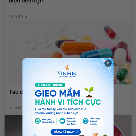
hiệu bệnh gì?
Xem thêm
×
Tác dụng của thuốc Lialda
Xem thêm