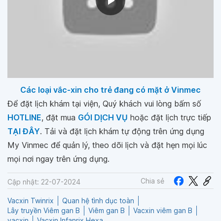
Các loại vắc-xin cho trẻ đang có mặt ở Vinmec
Để đặt lịch khám tại viện, Quý khách vui lòng bấm số
HOTLINE
, đặt mua
GÓI DỊCH VỤ
hoặc đặt lịch trực tiếp
TẠI ĐÂY
. Tải và đặt lịch khám tự động trên ứng dụng
My Vinmec để quản lý, theo dõi lịch và đặt hẹn mọi lúc
mọi nơi ngay trên ứng dụng.
Chia sẻ
Cập nhật: 22-07-2024
Vacxin Twinrix
Quan hệ tình dục toàn
Lây truyền Viêm gan B
Viêm gan B
Vacxin viêm gan B
vacxin
Vacxin Infanrix Hexa